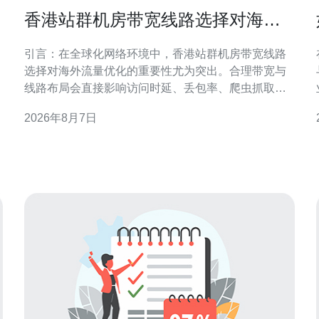
香港站群机房带宽线路选择对海外
流量优化的重要性
引言：在全球化网络环境中，香港站群机房带宽线路
选择对海外流量优化的重要性尤为突出。合理带宽与
线路布局会直接影响访问时延、丢包率、爬虫抓取效
率及搜索引擎的地域识别。本文围绕带宽类型、链路
2026年8月7日
质量、路由策略与合规要求展开，提供可执行的优化
方向，帮助站群在海外市场保持稳定可达与良好SEO
表现。 带宽类型与海外访问性能