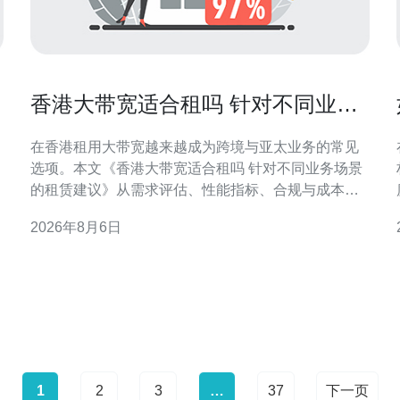
和
香港大带宽适合租吗 针对不同业务
场景的租赁建议
在香港租用大带宽越来越成为跨境与亚太业务的常见
选项。本文《香港大带宽适合租吗 针对不同业务场景
的租赁建议》从需求评估、性能指标、合规与成本控
制等角度，提供面向不同业务场景的可执行建议，帮
2026年8月6日
营
助技术与采购决策者快速判断是否值得租用并如何配
置与选择服务。 香港大带宽租赁概述 香港拥有成熟的
据。
国际互联与多条海底
1
2
3
…
37
下一页