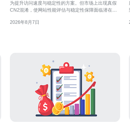
为提升访问速度与稳定性的方案。但市场上出现真假
CN2混淆，使网站性能评估与稳定性保障面临潜在风
险。本文将以专业角度提示识别要点、可能影响及可
2026年8月7日
操作的防护建议，便于SEO与站点运营决策。 什么是
香港CN2及其被重视的原因 CN2通常指向更优质的骨
干路由与更短的转发路径，香港CN