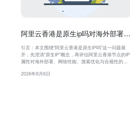
阿里云香港是原生ip吗对海外部署
合规性的影响分析
引言：本文围绕“阿里云香港是原生IP吗”这一问题展
开，先澄清“原生IP”概念，再评估阿里云香港节点的IP
属性对海外部署、网络性能、搜索优化与合规性的影
响，最后提供可执行的建议，帮助决策与落地实施。
2026年8月6日
什么是“原生IP”及其判断标准 原生IP通常指由当地运
商或骨干网络（ISP/AS）直接分配，并在路由公告中
以本地ASN标识的IP地址。判断依