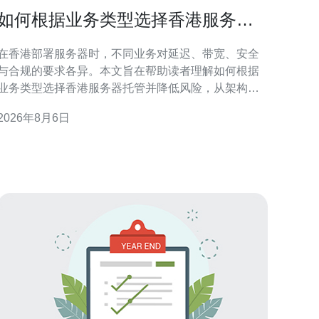
如何根据业务类型选择香港服务器
托管并降低风险
在香港部署服务器时，不同业务对延迟、带宽、安全
与合规的要求各异。本文旨在帮助读者理解如何根据
业务类型选择香港服务器托管并降低风险，从架构、
托管模式与运维管控三方面给出实用建议。 业务类型
2026年8月6日
与需求分类概述 先把业务按特性分组：电商、金融支
付、媒体流媒体、SaaS/企业应用、在线游戏与初创小
型站点。不同类型对延迟、可靠性、带宽与合规有不
同侧重，