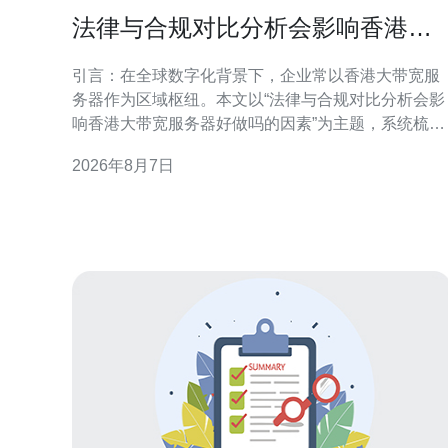
法律与合规对比分析会影响香港大
带宽服务器好做吗的因素
引言：在全球数字化背景下，企业常以香港大带宽服
务器作为区域枢纽。本文以“法律与合规对比分析会影
响香港大带宽服务器好做吗的因素”为主题，系统梳理
法规、合规与运营间的相互作用，帮助决策者把握机
2026年8月7日
遇与风险。 法律框架与监管要求概述 香港及相关司法
管辖区的法律框架直接决定服务器部署与运营边界。
对比分析需关注本地数据保护、行业监管、执法协助
与行政命令等