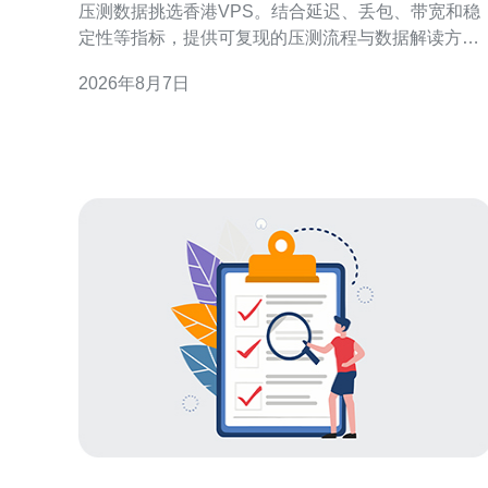
压测数据挑选香港VPS。结合延迟、丢包、带宽和稳
定性等指标，提供可复现的压测流程与数据解读方
法，帮助网站、应用或CDN在香港节点做出数据驱动
2026年8月7日
的决策。 为什么要用实验室实测挑选香港VPS 理论参
数和市场宣传常常难以反映真实表现。实验室实测能
在受控环境下复现网络状况，获取延迟、抖动、丢包
及吞吐等原