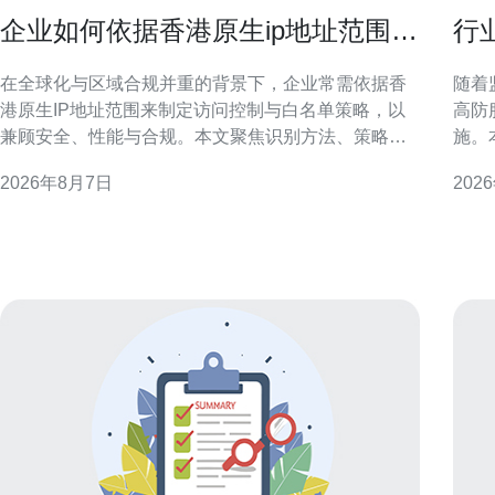
企业如何依据香港原生ip地址范围做
行
访问策略与白名单管理
用
在全球化与区域合规并重的背景下，企业常需依据香
随着
港原生IP地址范围来制定访问控制与白名单策略，以
高防
兼顾安全、性能与合规。本文聚焦识别方法、策略设
施。
计、技术实现与风险管理，提供可操作的思路与要
数据
2026年8月7日
202
点，适合用于SEO与本地化安全部署参考。 为何需要
流程
依据香港原生IP地址范围做访问策略与白名单管理 依
抗攻击与隐
据香港原生IP做访问策略，能在保障本地客户
先进