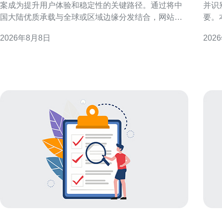
案成为提升用户体验和稳定性的关键路径。通过将中
并识
国大陆优质承载与全球或区域边缘分发结合，网站能
要。
够实现更低延迟、更高可用性的访问体验。 什么是香
IP
2026年8月8日
202
港 CN2 与 CDN 结合方案 香港 CN2 CDN结合方案指
法，
的是利用经过优化的 CN2 网络路径配合内容分发网络
检测精度与
（CDN）在香港及周边部署边缘节点
所谓