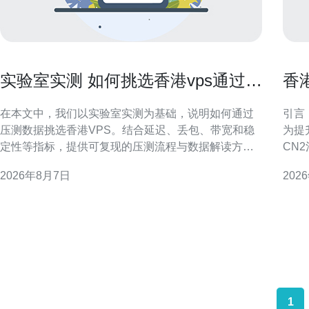
实验室实测 如何挑选香港vps通过压
香
测数据做出明智选择
潜
在本文中，我们以实验室实测为基础，说明如何通过
引言
压测数据挑选香港VPS。结合延迟、丢包、带宽和稳
为提
定性等指标，提供可复现的压测流程与数据解读方
CN
法，帮助网站、应用或CDN在香港节点做出数据驱动
险。
2026年8月7日
202
的决策。 为什么要用实验室实测挑选香港VPS 理论参
操作
数和市场宣传常常难以反映真实表现。实验室实测能
香港CN2
在受控环境下复现网络状况，获取延迟、抖动、丢包
干路
及吞吐等原
1