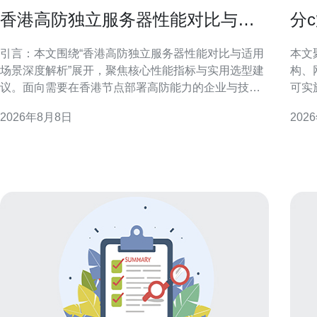
香港高防独立服务器性能对比与适
分
用场景深度解析
站
引言：本文围绕“香港高防独立服务器性能对比与适用
本文
场景深度解析”展开，聚焦核心性能指标与实用选型建
构、
议。面向需要在香港节点部署高防能力的企业与技术
可实
决策者，强调可验证的评估方法与场景匹配原则，避
SEO/GE
2026年8月8日
202
免主观夸大，便于SEO与业务落地。 香港高防独立服
值 
务器定义与主流特点 香港高防独立服务器通常指在香
页面
港机房、提供物
顾可