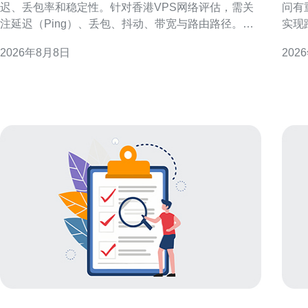
迟、丢包率和稳定性。针对香港VPS网络评估，需关
问有
注延迟（Ping）、丢包、抖动、带宽与路由路径。本
实现
文提供从指标定义到工具使用、实操流程的完整测速
缓存
2026年8月8日
202
方法，帮助快速评估线路质量并制定选址与优化策
提升访问
略。 为何要对香港的VPS进行测速 香港作为亚太网络
VPS 香港机房靠近中国大陆和东南亚，骨干链路丰富
枢纽，连接内地与国际流量复杂多变。
且国