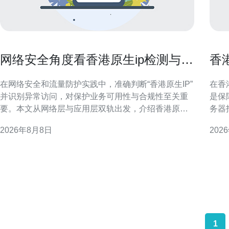
网络安全角度看香港原生ip检测与异
香
常访问识别方法
与
在网络安全和流量防护实践中，准确判断“香港原生IP”
在香
并识别异常访问，对保护业务可用性与合规性至关重
是保
要。本文从网络层与应用层双轨出发，介绍香港原生
务器
IP判定要点、常见异常访问类型、指纹与行为检测方
供实
2026年8月8日
202
法，以及可落地的联合防御策略，帮助安全团队提高
前提下降低开
检测精度与响应效率。 香港原生IP的概念与判定要点
构成 要做好香港服务器托管后期运维成本控制，首先
所谓香港原生IP通常指实际归属香港的公网IP段
需要
1