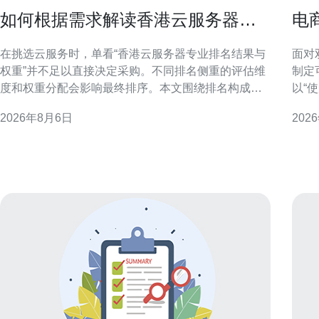
如何根据需求解读香港云服务器专
电
业排名结果与权重
云
在挑选云服务时，单看“香港云服务器专业排名结果与
面对
权重”并不足以直接决定采购。不同排名侧重的评估维
制定
度和权重分配会影响最终排序。本文围绕排名构成、
以“
关键指标权重与业务场景的对应关系，提供结构化解
合技
2026年8月6日
202
读方法，帮助你把排名结果转化为业务可用的选型依
出并提升转化率
据。 理解香港云服务器专业排名的构成 专业排名通常
流量
由多个指标构成，
上升
中断