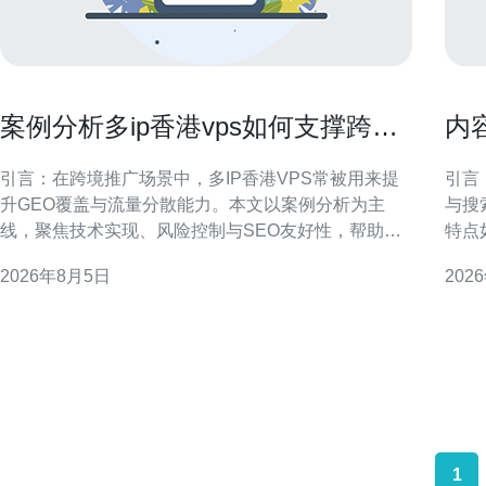
案例分析多ip香港vps如何支撑跨境
内
推广与多站点流量分散
建
引言：在跨境推广场景中，多IP香港VPS常被用来提
引言
升GEO覆盖与流量分散能力。本文以案例分析为主
与搜
线，聚焦技术实现、风险控制与SEO友好性，帮助运
特点
营团队制定可执行方案。 为什么选择多IP香港VPS支
核心
2026年8月5日
202
持跨境推广 香港VPS具备接近大陆与东南亚的网络邻
执行
近优势，有利于降低延迟并提升目标区域的访问体
内容网络。 香港站群营
验。多IP能够实现独立站点或项目之
样、
1