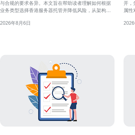
与合规的要求各异。本文旨在帮助读者理解如何根据
开，
业务类型选择香港服务器托管并降低风险，从架构、
属性
托管模式与运维管控三方面给出实用建议。 业务类型
响，
2026年8月6日
202
与需求分类概述 先把业务按特性分组：电商、金融支
什么
付、媒体流媒体、SaaS/企业应用、在线游戏与初创小
商或
型站点。不同类型对延迟、可靠性、带宽与合规有不
以本
同侧重，