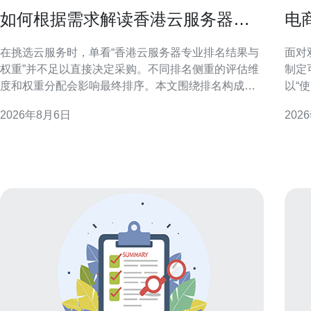
如何根据需求解读香港云服务器专
电
业排名结果与权重
云
在挑选云服务时，单看“香港云服务器专业排名结果与
面对
权重”并不足以直接决定采购。不同排名侧重的评估维
制定
度和权重分配会影响最终排序。本文围绕排名构成、
以“
关键指标权重与业务场景的对应关系，提供结构化解
合技
2026年8月6日
202
读方法，帮助你把排名结果转化为业务可用的选型依
出并提升转化率
据。 理解香港云服务器专业排名的构成 专业排名通常
流量
由多个指标构成，
上升
中断