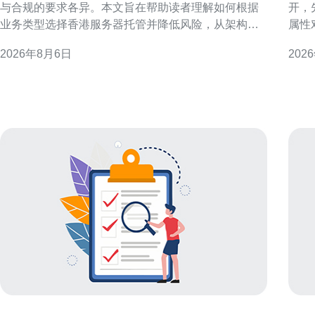
与合规的要求各异。本文旨在帮助读者理解如何根据
开，
业务类型选择香港服务器托管并降低风险，从架构、
属性
托管模式与运维管控三方面给出实用建议。 业务类型
响，
2026年8月6日
202
与需求分类概述 先把业务按特性分组：电商、金融支
什么
付、媒体流媒体、SaaS/企业应用、在线游戏与初创小
商或
型站点。不同类型对延迟、可靠性、带宽与合规有不
以本
同侧重，