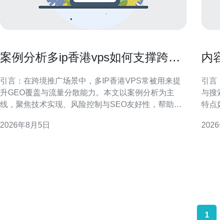
案例分析多ip香港vps如何支撑跨境
内
推广与多站点流量分散
建
引言：在跨境推广场景中，多IP香港VPS常被用来提
引言
升GEO覆盖与流量分散能力。本文以案例分析为主
与搜
线，聚焦技术实现、风险控制与SEO友好性，帮助运
特点
营团队制定可执行方案。 为什么选择多IP香港VPS支
核心
2026年8月5日
202
持跨境推广 香港VPS具备接近大陆与东南亚的网络邻
执行
近优势，有利于降低延迟并提升目标区域的访问体
内容网络。 香港站群营
验。多IP能够实现独立站点或项目之
样、
1