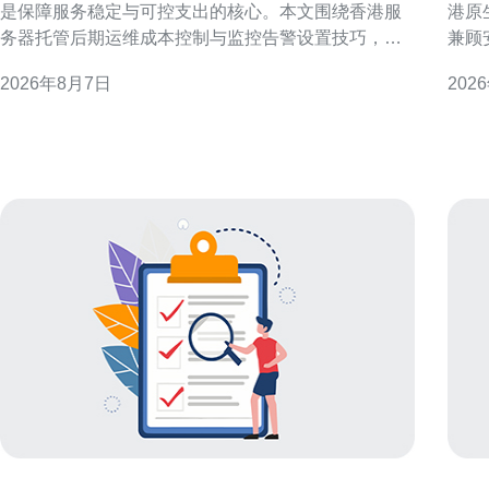
是保障服务稳定与可控支出的核心。本文围绕香港服
港原
务器托管后期运维成本控制与监控告警设置技巧，提
兼顾
供实用策略与操作建议，帮助运维团队在保证可用性
计、
2026年8月7日
202
前提下降低开支。 理解香港服务器托管后期运维成本
点，适
构成 要做好香港服务器托管后期运维成本控制，首先
依据
需要识别成本构成：硬件折旧、带宽费用、电力与
据香