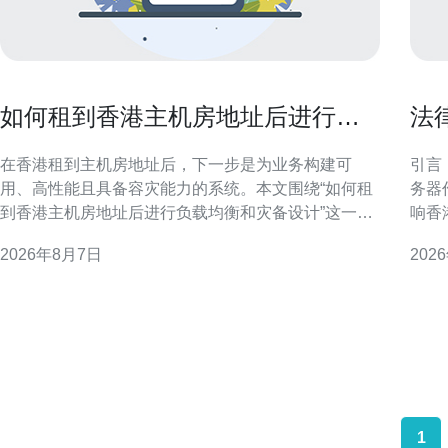
如何租到香港主机房地址后进行负
法
载均衡和灾备设计
带
在香港租到主机房地址后，下一步是为业务构建可
引言
用、高性能且具备容灾能力的系统。本文围绕“如何租
务器
到香港主机房地址后进行负载均衡和灾备设计”这一主
响香
题，从合规准备、网络连通到架构选择与运维演练逐
法规
2026年8月7日
202
项讲解，帮助技术与采购团队在实际落地时把控关键
遇与风险。 法律框架与
点并优化搜索可见性。 租用香港主机房地址的合规与
管辖
准备 租赁前应确认机房
对比
与行
1