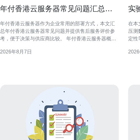
年付香港云服务器常见问题汇总与
实
售后服务评价参考
测
年付香港云服务器作为企业常用的部署方式，本文汇
在本
总年付香港云服务器常见问题并提供售后服务评价参
压测
考，便于决策与供应商比较。 年付香港云服务器概述
定性
年付方案通常以一次性支付获取折扣或资源预留，适
法，
2026年8月7日
202
合稳定长期业务。选择年付香港云服务器前，应明确
的决策。 为什么要用实验室实
资源需求、带宽上限与合约期限，避免后期资源不足
数和
或浪费。 计费与合同条款常见问题
在受
及吞