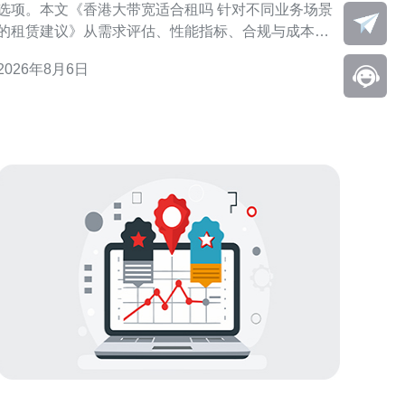
选项。本文《香港大带宽适合租吗 针对不同业务场景
的租赁建议》从需求评估、性能指标、合规与成本控
制等角度，提供面向不同业务场景的可执行建议，帮
2026年8月6日
助技术与采购决策者快速判断是否值得租用并如何配
置与选择服务。 香港大带宽租赁概述 香港拥有成熟的
国际互联与多条海底