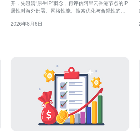
开，先澄清“原生IP”概念，再评估阿里云香港节点的IP
属性对海外部署、网络性能、搜索优化与合规性的影
响，最后提供可执行的建议，帮助决策与落地实施。
2026年8月6日
什么是“原生IP”及其判断标准 原生IP通常指由当地运营
小
商或骨干网络（ISP/AS）直接分配，并在路由公告中
以本地ASN标识的IP地址。判断依