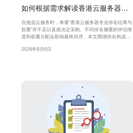
如何根据需求解读香港云服务器专
业排名结果与权重
在挑选云服务时，单看“香港云服务器专业排名结果与
权重”并不足以直接决定采购。不同排名侧重的评估维
度和权重分配会影响最终排序。本文围绕排名构成、
关键指标权重与业务场景的对应关系，提供结构化解
2026年8月6日
读方法，帮助你把排名结果转化为业务可用的选型依
据。 理解香港云服务器专业排名的构成 专业排名通常
由多个指标构成，