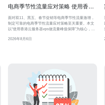
电商季节性流量应对策略 使用香港
云服务器vps做流量峰值保障
面对双11、黑五、春节促销等电商季节性流量激增，
制定可靠的电商季节性流量应对策略至关重要。本文
以“使用香港云服务器vps做流量峰值保障”为核心，结
合技术与运营要点，帮助电商实现稳定访问、降低跳
2026年8月6日
出并提升转化率。 电商季节性流量特点与风险 季节性
流量通常表现为短时高峰、并发请求骤增与带宽占用
上升。若未提前规划，容易出现页面响应变慢、交易
中断或