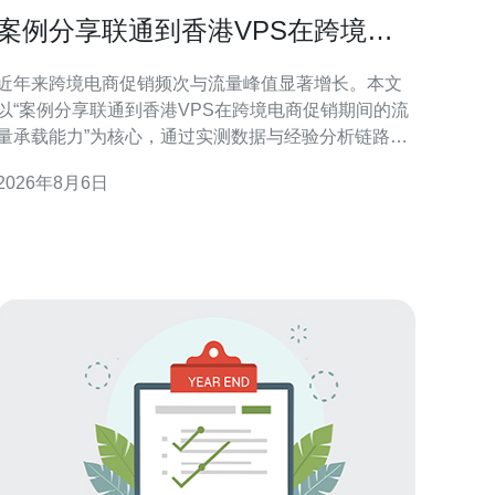
案例分享联通到香港VPS在跨境电
商促销期间的流量承载能力
近年来跨境电商促销频次与流量峰值显著增长。本文
以“案例分享联通到香港VPS在跨境电商促销期间的流
量承载能力”为核心，通过实测数据与经验分析链路架
构、并发能力、带宽与延迟表现，旨在为技术和运维
2026年8月6日
团队提供可执行的评估与优化思路。 链路架构与接入
路径分析 联通到香港VPS的接入路径通常涉及国内出
入口、国际带宽与香港本地机房三段链路。案例中我
们重点评