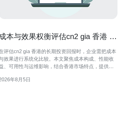
成本与效果权衡评估cn2 gia 香港 的
长期投资回报
在评估cn2 gia 香港的长期投资回报时，企业需把成本
与效果进行系统化比较。本文聚焦成本构成、性能收
益、可用性与运维影响，结合香港市场特点，提供实
用的评估逻辑与分析维度，帮助决策者衡量网络投资
2026年8月5日
带来的长期价值与风险。 成本构成与长期费用预测 成
本不仅包含初始带宽与接入费用，还涵盖设备投资、
互联交换、