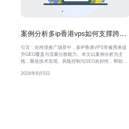
案例分析多ip香港vps如何支撑跨境
推广与多站点流量分散
引言：在跨境推广场景中，多IP香港VPS常被用来提
升GEO覆盖与流量分散能力。本文以案例分析为主
线，聚焦技术实现、风险控制与SEO友好性，帮助运
营团队制定可执行方案。 为什么选择多IP香港VPS支
2026年8月5日
持跨境推广 香港VPS具备接近大陆与东南亚的网络邻
近优势，有利于降低延迟并提升目标区域的访问体
验。多IP能够实现独立站点或项目之