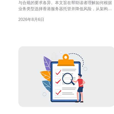
与合规的要求各异。本文旨在帮助读者理解如何根据
业务类型选择香港服务器托管并降低风险，从架构、
托管模式与运维管控三方面给出实用建议。 业务类型
2026年8月6日
与需求分类概述 先把业务按特性分组：电商、金融支
付、媒体流媒体、SaaS/企业应用、在线游戏与初创
型站点。不同类型对延迟、可靠性、带宽与合规有不
同侧重，