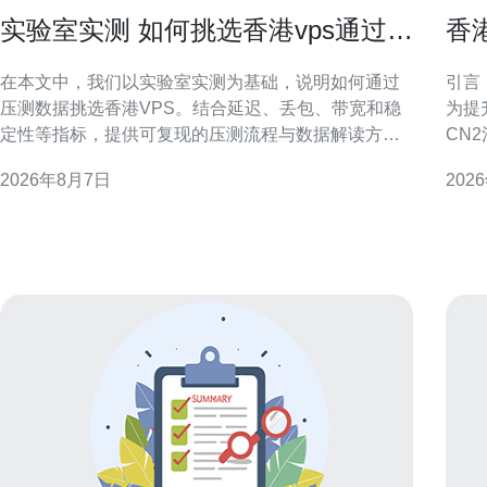
实验室实测 如何挑选香港vps通过压
香
测数据做出明智选择
潜
在本文中，我们以实验室实测为基础，说明如何通过
引言
压测数据挑选香港VPS。结合延迟、丢包、带宽和稳
为提
定性等指标，提供可复现的压测流程与数据解读方
CN
法，帮助网站、应用或CDN在香港节点做出数据驱动
险。
2026年8月7日
202
的决策。 为什么要用实验室实测挑选香港VPS 理论参
操作
数和市场宣传常常难以反映真实表现。实验室实测能
香港CN2
在受控环境下复现网络状况，获取延迟、抖动、丢包
干路
及吞吐等原