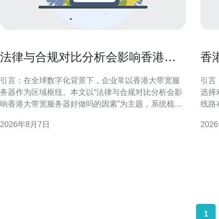
法律与合规对比分析会影响香港大
香
带宽服务器好做吗的因素
流
引言：在全球数字化背景下，企业常以香港大带宽服
引言
务器作为区域枢纽。本文以“法律与合规对比分析会影
选择
响香港大带宽服务器好做吗的因素”为主题，系统梳理
线路
法规、合规与运营间的相互作用，帮助决策者把握机
率及
2026年8月7日
202
遇与风险。 法律框架与监管要求概述 香港及相关司法
质量
管辖区的法律框架直接决定服务器部署与运营边界。
方向
对比分析需关注本地数据保护、行业监管、执法协助
与行政命令等
1