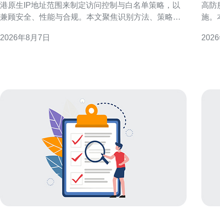
港原生IP地址范围来制定访问控制与白名单策略，以
高防
兼顾安全、性能与合规。本文聚焦识别方法、策略设
施。
计、技术实现与风险管理，提供可操作的思路与要
数据
2026年8月7日
202
点，适合用于SEO与本地化安全部署参考。 为何需要
流程
依据香港原生IP地址范围做访问策略与白名单管理 依
抗攻击与隐
据香港原生IP做访问策略，能在保障本地客户
先进