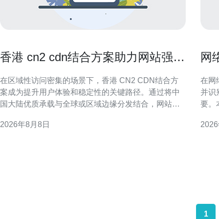
香港 cn2 cdn结合方案助力网站强力
网
加速与流量分发优化
常
在区域性访问密集的场景下，香港 CN2 CDN结合方
在网
案成为提升用户体验和稳定性的关键路径。通过将中
并识
国大陆优质承载与全球或区域边缘分发结合，网站能
要。
够实现更低延迟、更高可用性的访问体验。 什么是香
IP
2026年8月8日
202
港 CN2 与 CDN 结合方案 香港 CN2 CDN结合方案指
法，
的是利用经过优化的 CN2 网络路径配合内容分发网络
检测精度与
（CDN）在香港及周边部署边缘节点
所谓
1