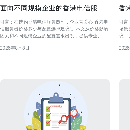
面向不同规模企业的香港电信服务
香
器价格多少与配置选择建议
用
引言：在选购香港电信服务器时，企业常关心“香港电
引言
信服务器价格多少与配置选择建议”。本文从价格影响
场景
因素和不同规模企业的配置需求出发，提供专业、可
议。
操作的建议，便于进行供应商比较与决策。 影响香港
决策
2026年8月8日
202
电信服务器价格的主要因素 服务器价格并非单一数
免主观
字，受CPU、内存、存储类型与容量、网络带宽、机
务器定义与主
房等级（如PUE与TÜV认证）、运维服务、托管或云
港机
资源类型