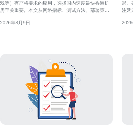
戏等）有严格要求的应用，选择国内速度最快香港机
迟、
房至关重要。本文从网络指标、测试方法、部署策略
注延
和运维角度，提供可操作的评估要点，帮助决策者快
文提
2026年8月9日
202
速筛选合适机房。 为什么选择香港机房对实时访问重
方法
要 香港处于内地与国际网络的枢纽位置，地理和链路
略。 为何要对香港的VPS进行测速 香港作为亚太网络
优势使其对实时访问具有天然优势。选择合适的香港
枢纽
机房可以显著降低