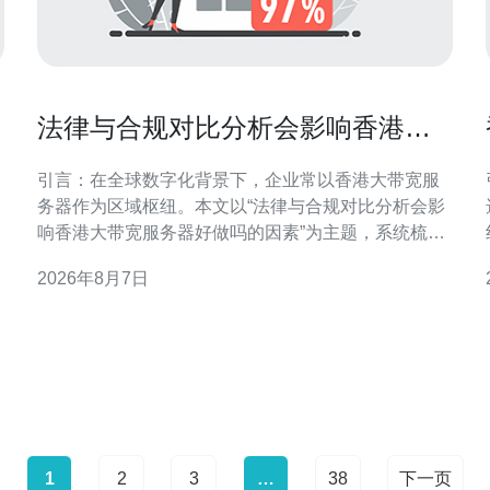
法律与合规对比分析会影响香港大
带宽服务器好做吗的因素
引言：在全球数字化背景下，企业常以香港大带宽服
务器作为区域枢纽。本文以“法律与合规对比分析会影
响香港大带宽服务器好做吗的因素”为主题，系统梳理
法规、合规与运营间的相互作用，帮助决策者把握机
2026年8月7日
遇与风险。 法律框架与监管要求概述 香港及相关司法
管辖区的法律框架直接决定服务器部署与运营边界。
对比分析需关注本地数据保护、行业监管、执法协助
与行政命令等
1
2
3
…
38
下一页