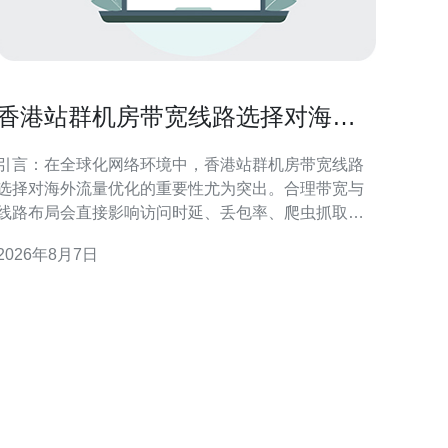
香港站群机房带宽线路选择对海外
流量优化的重要性
引言：在全球化网络环境中，香港站群机房带宽线路
选择对海外流量优化的重要性尤为突出。合理带宽与
线路布局会直接影响访问时延、丢包率、爬虫抓取效
率及搜索引擎的地域识别。本文围绕带宽类型、链路
2026年8月7日
质量、路由策略与合规要求展开，提供可执行的优化
方向，帮助站群在海外市场保持稳定可达与良好SEO
表现。 带宽类型与海外访问性能