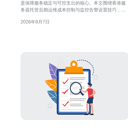
是保障服务稳定与可控支出的核心。本文围绕香港服
务器托管后期运维成本控制与监控告警设置技巧，提
供实用策略与操作建议，帮助运维团队在保证可用性
2026年8月7日
前提下降低开支。 理解香港服务器托管后期运维成本
构成 要做好香港服务器托管后期运维成本控制，首先
需要识别成本构成：硬件折旧、带宽费用、电力与