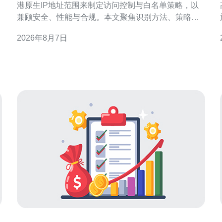
港原生IP地址范围来制定访问控制与白名单策略，以
兼顾安全、性能与合规。本文聚焦识别方法、策略设
计、技术实现与风险管理，提供可操作的思路与要
2026年8月7日
点，适合用于SEO与本地化安全部署参考。 为何需要
依据香港原生IP地址范围做访问策略与白名单管理 依
据香港原生IP做访问策略，能在保障本地客户