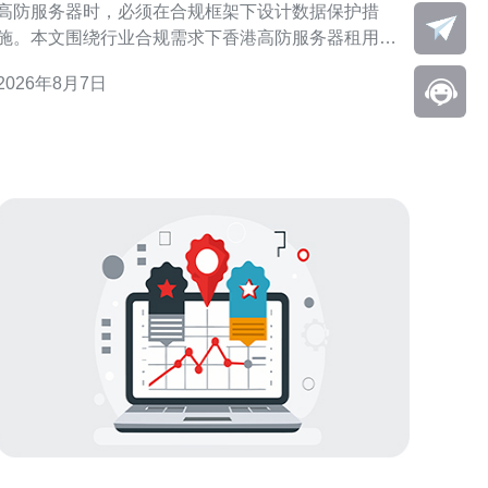
高防服务器时，必须在合规框架下设计数据保护措
施。本文围绕行业合规需求下香港高防服务器租用的
数据保护实施建议，结合合规评估、技术防护与运营
2026年8月7日
流程给出实用方向，帮助机构在满足监管的同时提升
抗攻击与隐私保护能力。 合规风险识别与需求分析 首
先进行合规与业务需求分