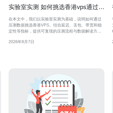
实验室实测 如何挑选香港vps通过压
测数据做出明智选择
在本文中，我们以实验室实测为基础，说明如何通过
压测数据挑选香港VPS。结合延迟、丢包、带宽和稳
定性等指标，提供可复现的压测流程与数据解读方
法，帮助网站、应用或CDN在香港节点做出数据驱动
2026年8月7日
的决策。 为什么要用实验室实测挑选香港VPS 理论参
数和市场宣传常常难以反映真实表现。实验室实测能
在受控环境下复现网络状况，获取延迟、抖动、丢包
及吞吐等原