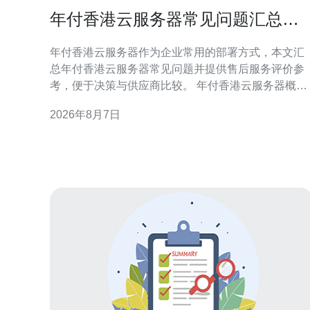
年付香港云服务器常见问题汇总与
售后服务评价参考
年付香港云服务器作为企业常用的部署方式，本文汇
总年付香港云服务器常见问题并提供售后服务评价参
考，便于决策与供应商比较。 年付香港云服务器概述
年付方案通常以一次性支付获取折扣或资源预留，适
2026年8月7日
合稳定长期业务。选择年付香港云服务器前，应明确
资源需求、带宽上限与合约期限，避免后期资源不足
或浪费。 计费与合同条款常见问题