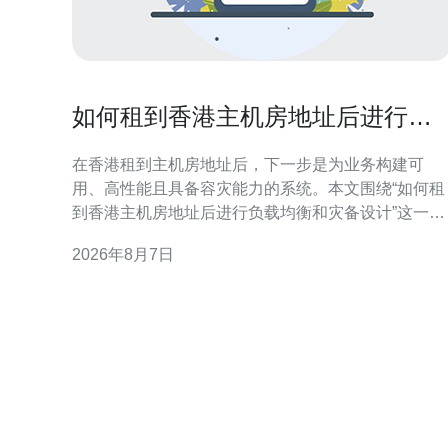
如何租到香港主机房地址后进行负
载均衡和灾备设计
在香港租到主机房地址后，下一步是为业务构建可
用、高性能且具备容灾能力的系统。本文围绕“如何租
到香港主机房地址后进行负载均衡和灾备设计”这一主
题，从合规准备、网络连通到架构选择与运维演练逐
2026年8月7日
项讲解，帮助技术与采购团队在实际落地时把控关键
点并优化搜索可见性。 租用香港主机房地址的合规与
准备 租赁前应确认机房