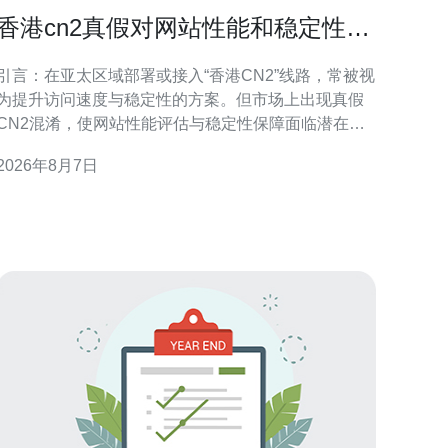
香港cn2真假对网站性能和稳定性的
潜在风险提示
引言：在亚太区域部署或接入“香港CN2”线路，常被视
为提升访问速度与稳定性的方案。但市场上出现真假
CN2混淆，使网站性能评估与稳定性保障面临潜在风
险。本文将以专业角度提示识别要点、可能影响及可
2026年8月7日
操作的防护建议，便于SEO与站点运营决策。 什么是
香港CN2及其被重视的原因 CN2通常指向更优质的骨
干路由与更短的转发路径，香港CN