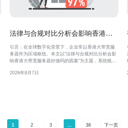
法律与合规对比分析会影响香港大
带宽服务器好做吗的因素
引言：在全球数字化背景下，企业常以香港大带宽服
务器作为区域枢纽。本文以“法律与合规对比分析会影
响香港大带宽服务器好做吗的因素”为主题，系统梳理
法规、合规与运营间的相互作用，帮助决策者把握机
2026年8月7日
遇与风险。 法律框架与监管要求概述 香港及相关司法
管辖区的法律框架直接决定服务器部署与运营边界。
对比分析需关注本地数据保护、行业监管、执法协助
与行政命令等
1
2
3
…
38
下一页