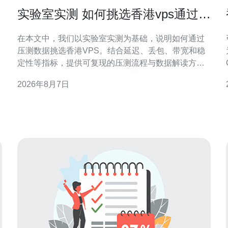
实验室实测 如何挑选香港vps通过压
测数据做出明智选择
在本文中，我们以实验室实测为基础，说明如何通过
压测数据挑选香港VPS。结合延迟、丢包、带宽和稳
定性等指标，提供可复现的压测流程与数据解读方
法，帮助网站、应用或CDN在香港节点做出数据驱动
2026年8月7日
的决策。 为什么要用实验室实测挑选香港VPS 理论参
数和市场宣传常常难以反映真实表现。实验室实测能
在受控环境下复现网络状况，获取延迟、抖动、丢包
及吞吐等原