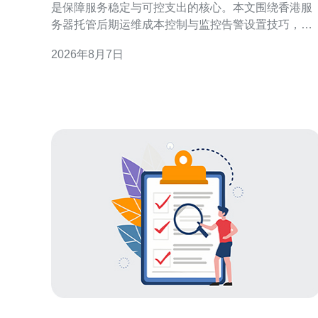
是保障服务稳定与可控支出的核心。本文围绕香港服
务器托管后期运维成本控制与监控告警设置技巧，提
供实用策略与操作建议，帮助运维团队在保证可用性
2026年8月7日
前提下降低开支。 理解香港服务器托管后期运维成本
构成 要做好香港服务器托管后期运维成本控制，首先
需要识别成本构成：硬件折旧、带宽费用、电力与