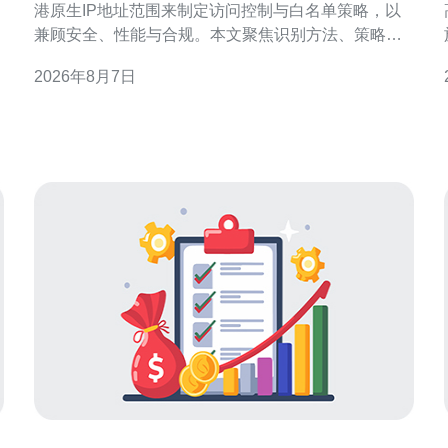
港原生IP地址范围来制定访问控制与白名单策略，以
兼顾安全、性能与合规。本文聚焦识别方法、策略设
计、技术实现与风险管理，提供可操作的思路与要
2026年8月7日
点，适合用于SEO与本地化安全部署参考。 为何需要
依据香港原生IP地址范围做访问策略与白名单管理 依
据香港原生IP做访问策略，能在保障本地客户