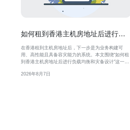
如何租到香港主机房地址后进行负
载均衡和灾备设计
在香港租到主机房地址后，下一步是为业务构建可
用、高性能且具备容灾能力的系统。本文围绕“如何租
到香港主机房地址后进行负载均衡和灾备设计”这一主
题，从合规准备、网络连通到架构选择与运维演练逐
2026年8月7日
项讲解，帮助技术与采购团队在实际落地时把控关键
点并优化搜索可见性。 租用香港主机房地址的合规与
准备 租赁前应确认机房