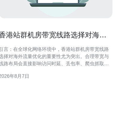
香港站群机房带宽线路选择对海外
流量优化的重要性
引言：在全球化网络环境中，香港站群机房带宽线路
选择对海外流量优化的重要性尤为突出。合理带宽与
线路布局会直接影响访问时延、丢包率、爬虫抓取效
率及搜索引擎的地域识别。本文围绕带宽类型、链路
2026年8月7日
质量、路由策略与合规要求展开，提供可执行的优化
方向，帮助站群在海外市场保持稳定可达与良好SEO
表现。 带宽类型与海外访问性能