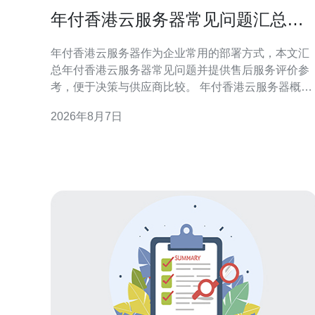
年付香港云服务器常见问题汇总与
售后服务评价参考
年付香港云服务器作为企业常用的部署方式，本文汇
总年付香港云服务器常见问题并提供售后服务评价参
考，便于决策与供应商比较。 年付香港云服务器概述
年付方案通常以一次性支付获取折扣或资源预留，适
2026年8月7日
合稳定长期业务。选择年付香港云服务器前，应明确
资源需求、带宽上限与合约期限，避免后期资源不足
或浪费。 计费与合同条款常见问题