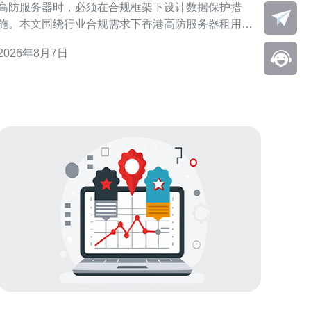
高防服务器时，必须在合规框架下设计数据保护措
施。本文围绕行业合规需求下香港高防服务器租用的
数据保护实施建议，结合合规评估、技术防护与运营
2026年8月7日
流程给出实用方向，帮助机构在满足监管的同时提升
抗攻击与隐私保护能力。 合规风险识别与需求分析 首
先进行合规与业务需求分