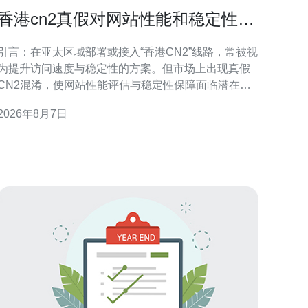
香港cn2真假对网站性能和稳定性的
潜在风险提示
引言：在亚太区域部署或接入“香港CN2”线路，常被视
为提升访问速度与稳定性的方案。但市场上出现真假
CN2混淆，使网站性能评估与稳定性保障面临潜在风
险。本文将以专业角度提示识别要点、可能影响及可
2026年8月7日
操作的防护建议，便于SEO与站点运营决策。 什么是
香港CN2及其被重视的原因 CN2通常指向更优质的骨
干路由与更短的转发路径，香港CN