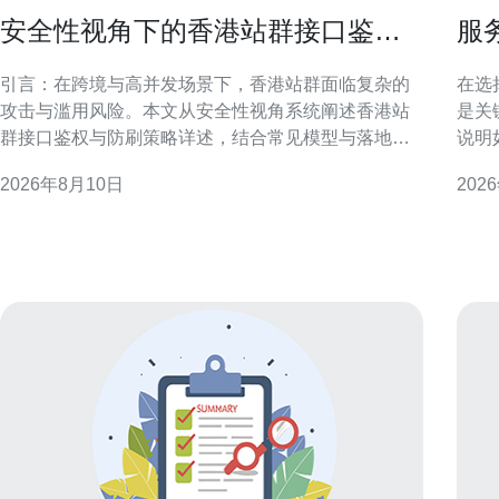
安全性视角下的香港站群接口鉴权
服
与防刷策略详述
管
引言：在跨境与高并发场景下，香港站群面临复杂的
在选
攻击与滥用风险。本文从安全性视角系统阐述香港站
是关
群接口鉴权与防刷策略详述，结合常见模型与落地建
说明
议，帮助工程与安全团队构建可扩展、可审计的防护
环境中
2026年8月10日
202
体系。 香港站群的安全挑战与场景特征 香港站群通常
务商
涉及多节点、跨机房以及境外流量，攻击面广且延迟
验，
敏感。面对分布式爬虫、刷单脚本和API滥用，必
口碑
与是