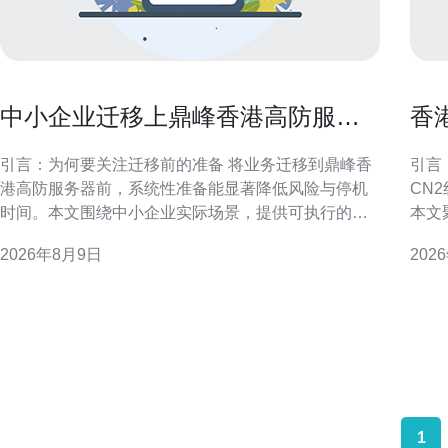
中小企业迁移上鼎峰香港高防服务
香
器的准备步骤指南
务
引言：为何要关注迁移前的准备 将业务迁移到鼎峰香
引言
港高防服务器前，系统性准备能显著降低风险与停机
CN
时间。本文围绕中小企业实际场景，提供可执行的迁
本文
移前准备步骤，帮助确保数据完整、安全与业务连续
比较
2026年8月9日
202
性。 为什么选择鼎峰香港高防服务器作为迁移目标 选
考。 市场概况与需求驱动 近年来，香港作为亚太地区
择香港高防节点通常考虑网络延迟、跨境合规与攻击
重要
防护能力。对于中小企业而言，目标是兼顾稳定性与
港的
安全性，鼎峰香
接首
1