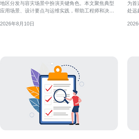
地区分发与容灾场景中扮演关键角色。本文聚焦典型
为首
应用场景、设计要点与运维实践，帮助工程师和决策
处远
者制定可用、高效且合规的部署方案。 多ip香港云服
能、
2026年8月10日
202
务器概述与优势 多ip香港云服务器通过在同一实例或
面的
同一网络下绑定多个公网地址，实现流量隔离、来源
案不仅
分散与路由灵活
企业