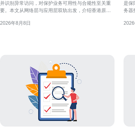
并识别异常访问，对保护业务可用性与合规性至关重
是保
要。本文从网络层与应用层双轨出发，介绍香港原生
务器
IP判定要点、常见异常访问类型、指纹与行为检测方
供实
2026年8月8日
202
法，以及可落地的联合防御策略，帮助安全团队提高
前提下降低开
检测精度与响应效率。 香港原生IP的概念与判定要点
构成 要做好香港服务器托管后期运维成本控制，首先
所谓香港原生IP通常指实际归属香港的公网IP段
需要