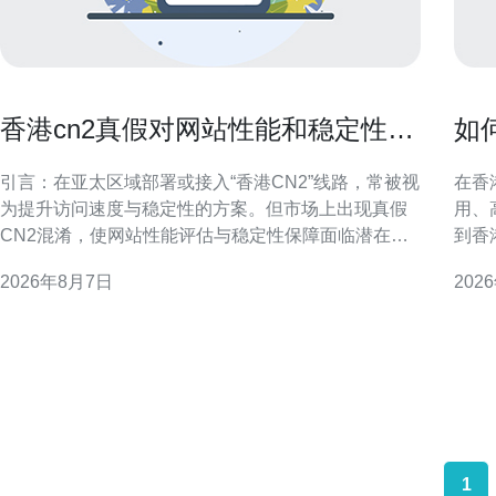
香港cn2真假对网站性能和稳定性的
如
潜在风险提示
载
引言：在亚太区域部署或接入“香港CN2”线路，常被视
在香
为提升访问速度与稳定性的方案。但市场上出现真假
用、
CN2混淆，使网站性能评估与稳定性保障面临潜在风
到香
险。本文将以专业角度提示识别要点、可能影响及可
题，
2026年8月7日
202
操作的防护建议，便于SEO与站点运营决策。 什么是
项讲
香港CN2及其被重视的原因 CN2通常指向更优质的骨
点并优化搜
干路由与更短的转发路径，香港CN
1