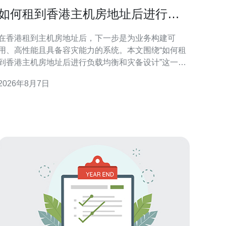
如何租到香港主机房地址后进行负
载均衡和灾备设计
在香港租到主机房地址后，下一步是为业务构建可
用、高性能且具备容灾能力的系统。本文围绕“如何租
到香港主机房地址后进行负载均衡和灾备设计”这一主
题，从合规准备、网络连通到架构选择与运维演练逐
2026年8月7日
项讲解，帮助技术与采购团队在实际落地时把控关键
点并优化搜索可见性。 租用香港主机房地址的合规与
准备 租赁前应确认机房