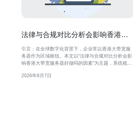
法律与合规对比分析会影响香港大
带宽服务器好做吗的因素
引言：在全球数字化背景下，企业常以香港大带宽服
务器作为区域枢纽。本文以“法律与合规对比分析会影
响香港大带宽服务器好做吗的因素”为主题，系统梳理
法规、合规与运营间的相互作用，帮助决策者把握机
2026年8月7日
遇与风险。 法律框架与监管要求概述 香港及相关司法
管辖区的法律框架直接决定服务器部署与运营边界。
对比分析需关注本地数据保护、行业监管、执法协助
与行政命令等