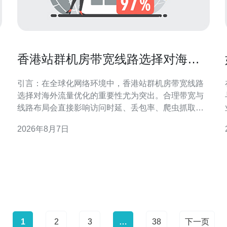
香港站群机房带宽线路选择对海外
流量优化的重要性
引言：在全球化网络环境中，香港站群机房带宽线路
选择对海外流量优化的重要性尤为突出。合理带宽与
线路布局会直接影响访问时延、丢包率、爬虫抓取效
率及搜索引擎的地域识别。本文围绕带宽类型、链路
2026年8月7日
质量、路由策略与合规要求展开，提供可执行的优化
方向，帮助站群在海外市场保持稳定可达与良好SEO
表现。 带宽类型与海外访问性能
1
2
3
…
38
下一页