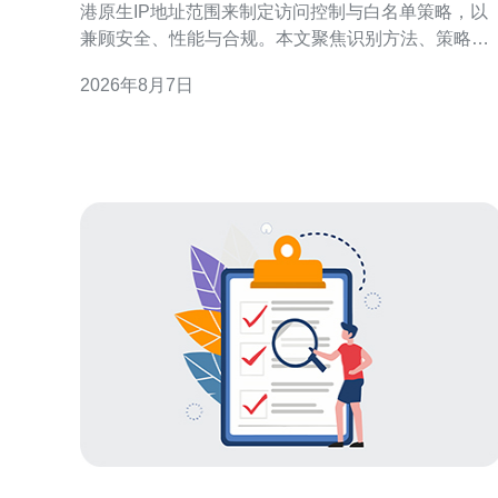
港原生IP地址范围来制定访问控制与白名单策略，以
兼顾安全、性能与合规。本文聚焦识别方法、策略设
计、技术实现与风险管理，提供可操作的思路与要
2026年8月7日
点，适合用于SEO与本地化安全部署参考。 为何需要
依据香港原生IP地址范围做访问策略与白名单管理 依
据香港原生IP做访问策略，能在保障本地客户