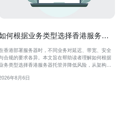
如何根据业务类型选择香港服务器
托管并降低风险
在香港部署服务器时，不同业务对延迟、带宽、安全
与合规的要求各异。本文旨在帮助读者理解如何根据
业务类型选择香港服务器托管并降低风险，从架构、
托管模式与运维管控三方面给出实用建议。 业务类型
2026年8月6日
与需求分类概述 先把业务按特性分组：电商、金融支
付、媒体流媒体、SaaS/企业应用、在线游戏与初创小
型站点。不同类型对延迟、可靠性、带宽与合规有不
同侧重，