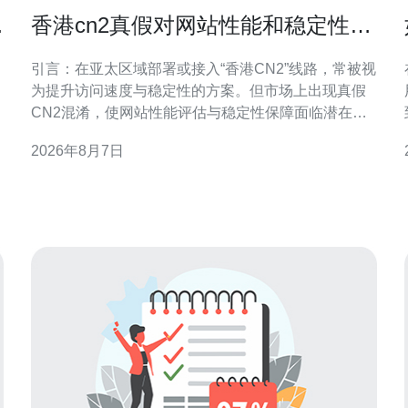
压
香港cn2真假对网站性能和稳定性的
潜在风险提示
引言：在亚太区域部署或接入“香港CN2”线路，常被视
为提升访问速度与稳定性的方案。但市场上出现真假
CN2混淆，使网站性能评估与稳定性保障面临潜在风
险。本文将以专业角度提示识别要点、可能影响及可
2026年8月7日
操作的防护建议，便于SEO与站点运营决策。 什么是
香港CN2及其被重视的原因 CN2通常指向更优质的骨
干路由与更短的转发路径，香港CN