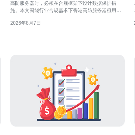
高防服务器时，必须在合规框架下设计数据保护措
施。本文围绕行业合规需求下香港高防服务器租用的
数据保护实施建议，结合合规评估、技术防护与运营
2026年8月7日
流程给出实用方向，帮助机构在满足监管的同时提升
抗攻击与隐私保护能力。 合规风险识别与需求分析 首
先进行合规与业务需求分