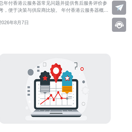
总年付香港云服务器常见问题并提供售后服务评价参
考，便于决策与供应商比较。 年付香港云服务器概述
年付方案通常以一次性支付获取折扣或资源预留，适
2026年8月7日
合稳定长期业务。选择年付香港云服务器前，应明确
资源需求、带宽上限与合约期限，避免后期资源不足
或浪费。 计费与合同条款常见问题