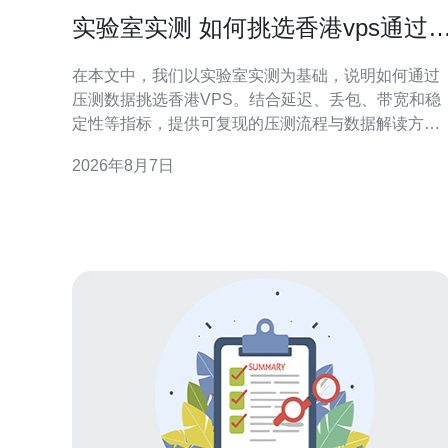
实验室实测 如何挑选香港vps通过
测数据做出明智选择
在本文中，我们以实验室实测为基础，说明如何通过
压测数据挑选香港VPS。结合延迟、丢包、带宽和稳
定性等指标，提供可复现的压测流程与数据解读方
法，帮助网站、应用或CDN在香港节点做出数据驱动
2026年8月7日
的决策。 为什么要用实验室实测挑选香港VPS 理论参
数和市场宣传常常难以反映真实表现。实验室实测能
在受控环境下复现网络状况，获取延迟、抖动、丢包
及吞吐等原