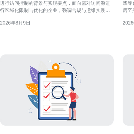
进行访问控制的背景与实现要点，面向需对访问源进
戏等
行区域化限制与优化的企业，强调合规与运维实践。
房至
为什么选择香港原生IP段进行访问控制 香港作为国际
和运
2026年8月9日
202
网络枢纽，原生IP段具备低延迟与稳定性优势。企业
速筛选合适机
出于性能、合规或市场定位，常将访问策略限定于香
要 
港IP范围，以提升跨境访问速度并减少误判风险。 案
优势
例背
机房