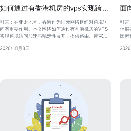
如何通过有香港机房的vps实现跨境
面
访问加速与稳定性
器
引言：在亚太地区，香港作为国际网络枢纽对跨境访
引言
问有重要作用。本文围绕如何通过有香港机房的VPS
信服
实现跨境访问加速与稳定性展开，提供路由、带宽、
因素
缓存、安全与运维方面的实用建议，帮助网站和服务
操作
2026年8月8日
202
提升访问体验与可用性。 为什么选择有香港机房的
电信
VPS 香港机房靠近中国大陆和东南亚，骨干链路丰富
字，
且国际出口延迟低。
房等
资源