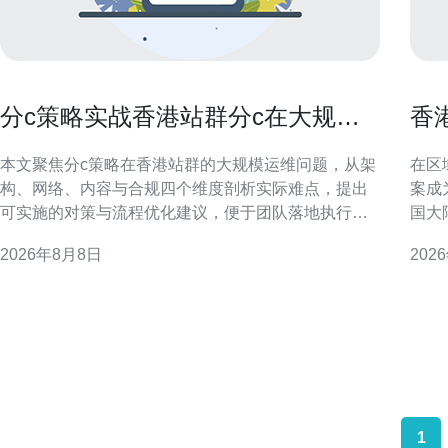
分c策略实战香港站群分c在大规模
香港
站群中的运维难题与对策
加
本文聚焦分c策略在香港站群的大规模运维问题，从架
在区
构、网络、内容与合规四个维度剖析实际难点，提出
案成
可实施的对策与流程优化建议，便于团队落地执行和
国大
SEO/GEO效果监控。 分c策略在香港站群的定位与价
够实
2026年8月8日
202
值 在香港站群中采用分c策略，能够提升地域相关性与
港 C
页面权重分散，便于GEO投放和本地化索引。但要兼
的是
顾可扩展性、IP分布与内容差异化，否则易触发搜索
（C
1