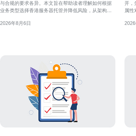
与合规的要求各异。本文旨在帮助读者理解如何根据
开，
业务类型选择香港服务器托管并降低风险，从架构、
属性
托管模式与运维管控三方面给出实用建议。 业务类型
响，
2026年8月6日
202
与需求分类概述 先把业务按特性分组：电商、金融支
什么
付、媒体流媒体、SaaS/企业应用、在线游戏与初创小
商或
型站点。不同类型对延迟、可靠性、带宽与合规有不
以本
同侧重，