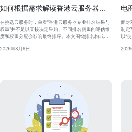
如何根据需求解读香港云服务器专
电
业排名结果与权重
云
在挑选云服务时，单看“香港云服务器专业排名结果与
面对
权重”并不足以直接决定采购。不同排名侧重的评估维
制定
度和权重分配会影响最终排序。本文围绕排名构成、
以“
关键指标权重与业务场景的对应关系，提供结构化解
合技
2026年8月6日
202
读方法，帮助你把排名结果转化为业务可用的选型依
出并提升转化率
据。 理解香港云服务器专业排名的构成 专业排名通常
流量
由多个指标构成，
上升
中断