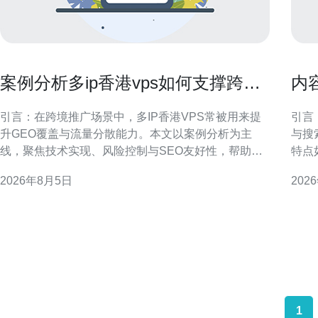
案例分析多ip香港vps如何支撑跨境
内
推广与多站点流量分散
建
引言：在跨境推广场景中，多IP香港VPS常被用来提
引言
升GEO覆盖与流量分散能力。本文以案例分析为主
与搜
线，聚焦技术实现、风险控制与SEO友好性，帮助运
特点
营团队制定可执行方案。 为什么选择多IP香港VPS支
核心
2026年8月5日
202
持跨境推广 香港VPS具备接近大陆与东南亚的网络邻
执行
近优势，有利于降低延迟并提升目标区域的访问体
内容网络。 香港站群营
验。多IP能够实现独立站点或项目之
样、
1