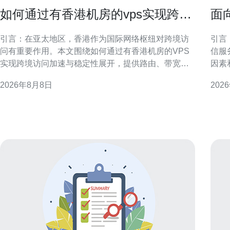
如何通过有香港机房的vps实现跨境
面
访问加速与稳定性
器
引言：在亚太地区，香港作为国际网络枢纽对跨境访
引言
问有重要作用。本文围绕如何通过有香港机房的VPS
信服
实现跨境访问加速与稳定性展开，提供路由、带宽、
因素
缓存、安全与运维方面的实用建议，帮助网站和服务
操作
2026年8月8日
202
提升访问体验与可用性。 为什么选择有香港机房的
电信
VPS 香港机房靠近中国大陆和东南亚，骨干链路丰富
字，
且国际出口延迟低。
房等
资源