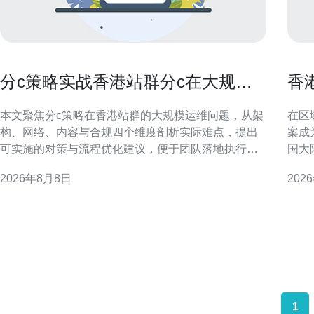
分c策略实战香港站群分c在大规模
香港
站群中的运维难题与对策
加
本文聚焦分c策略在香港站群的大规模运维问题，从架
在区
构、网络、内容与合规四个维度剖析实际难点，提出
案成
可实施的对策与流程优化建议，便于团队落地执行和
国大
SEO/GEO效果监控。 分c策略在香港站群的定位与价
够实
2026年8月8日
202
值 在香港站群中采用分c策略，能够提升地域相关性与
港 C
页面权重分散，便于GEO投放和本地化索引。但要兼
的是
顾可扩展性、IP分布与内容差异化，否则易触发搜索
（C
1