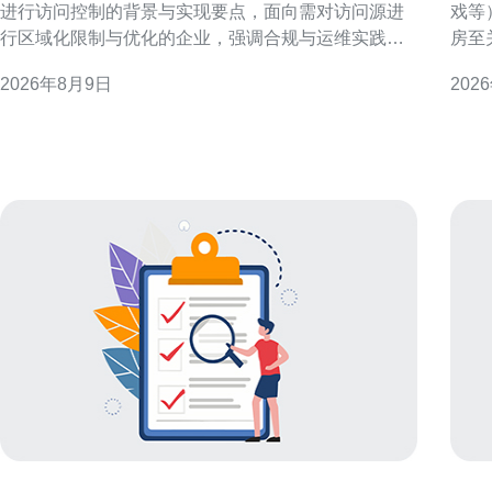
进行访问控制的背景与实现要点，面向需对访问源进
戏等
行区域化限制与优化的企业，强调合规与运维实践。
房至
为什么选择香港原生IP段进行访问控制 香港作为国际
和运
2026年8月9日
202
网络枢纽，原生IP段具备低延迟与稳定性优势。企业
速筛选合适机
出于性能、合规或市场定位，常将访问策略限定于香
要 
港IP范围，以提升跨境访问速度并减少误判风险。 案
优势
例背
机房