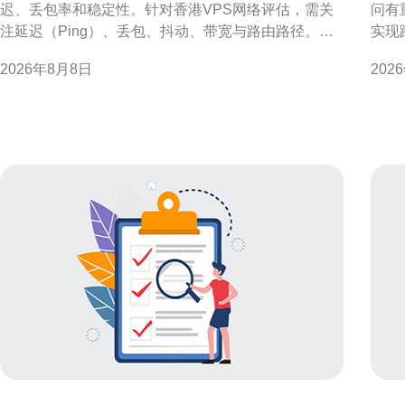
迟、丢包率和稳定性。针对香港VPS网络评估，需关
问有
注延迟（Ping）、丢包、抖动、带宽与路由路径。本
实现
文提供从指标定义到工具使用、实操流程的完整测速
缓存
2026年8月8日
202
方法，帮助快速评估线路质量并制定选址与优化策
提升访问
略。 为何要对香港的VPS进行测速 香港作为亚太网络
VPS 香港机房靠近中国大陆和东南亚，骨干链路丰富
枢纽，连接内地与国际流量复杂多变。
且国