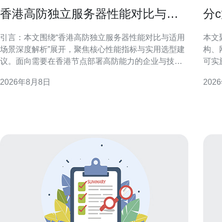
香港高防独立服务器性能对比与适
分
用场景深度解析
站
引言：本文围绕“香港高防独立服务器性能对比与适用
本文
场景深度解析”展开，聚焦核心性能指标与实用选型建
构、
议。面向需要在香港节点部署高防能力的企业与技术
可实
决策者，强调可验证的评估方法与场景匹配原则，避
SEO/GE
2026年8月8日
202
免主观夸大，便于SEO与业务落地。 香港高防独立服
值 
务器定义与主流特点 香港高防独立服务器通常指在香
页面
港机房、提供物
顾可