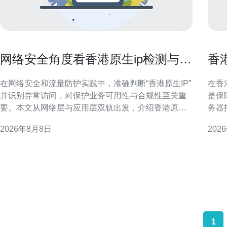
网络安全角度看香港原生ip检测与异
香
常访问识别方法
与
在网络安全和流量防护实践中，准确判断“香港原生IP”
在香
并识别异常访问，对保护业务可用性与合规性至关重
是保
要。本文从网络层与应用层双轨出发，介绍香港原生
务器
IP判定要点、常见异常访问类型、指纹与行为检测方
供实
2026年8月8日
202
法，以及可落地的联合防御策略，帮助安全团队提高
前提下降低开
检测精度与响应效率。 香港原生IP的概念与判定要点
构成 要做好香港服务器托管后期运维成本控制，首先
所谓香港原生IP通常指实际归属香港的公网IP段
需要
1