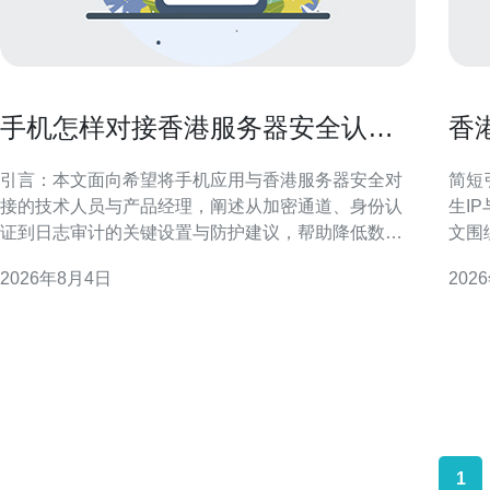
手机怎样对接香港服务器安全认证
香
设置及避免数据泄露的建议
择
引言：本文面向希望将手机应用与香港服务器安全对
简短
接的技术人员与产品经理，阐述从加密通道、身份认
生I
证到日志审计的关键设置与防护建议，帮助降低数据
文围
泄露风险并提升合规与可维护性。 理解手机对接香港
析”
2026年8月4日
202
服务器的安全风险 对接香港服务器时需考虑网络延
SEO与GE
迟、跨境合规与中间人攻击等风险。手机端常见问题
香港
包括证书验证缺失、令牌暴露与本地存储不当。识别
这些风险有助于在设
1