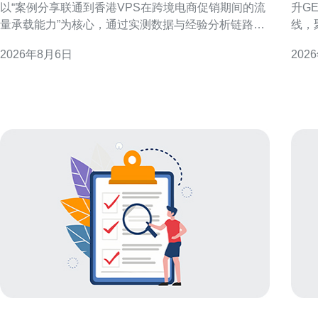
以“案例分享联通到香港VPS在跨境电商促销期间的流
升G
量承载能力”为核心，通过实测数据与经验分析链路架
线，
构、并发能力、带宽与延迟表现，旨在为技术和运维
营团队制定
2026年8月6日
202
团队提供可执行的评估与优化思路。 链路架构与接入
持跨境推广 香港VPS
路径分析 联通到香港VPS的接入路径通常涉及国内出
近优
入口、国际带宽与香港本地机房三段链路。案例中我
验。
们重点评