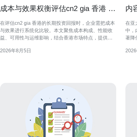
成本与效果权衡评估cn2 gia 香港 的
内
长期投资回报
服
在评估cn2 gia 香港的长期投资回报时，企业需把成本
在亚
与效果进行系统化比较。本文聚焦成本构成、性能收
中，
益、可用性与运维影响，结合香港市场特点，提供实
著降
用的评估逻辑与分析维度，帮助决策者衡量网络投资
存、
2026年8月5日
202
带来的长期价值与风险。 成本构成与长期费用预测 成
方法
本不仅包含初始带宽与接入费用，还涵盖设备投资、
用的高效管理。 
互联交换、
港拥
频服