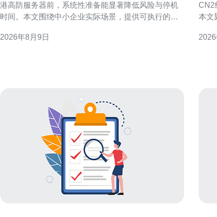
港高防服务器前，系统性准备能显著降低风险与停机
CN
时间。本文围绕中小企业实际场景，提供可执行的迁
本文
移前准备步骤，帮助确保数据完整、安全与业务连续
比较
2026年8月9日
202
性。 为什么选择鼎峰香港高防服务器作为迁移目标 选
考。 市场概况与需求驱动 近年来，香港作为亚太地区
择香港高防节点通常考虑网络延迟、跨境合规与攻击
重要
防护能力。对于中小企业而言，目标是兼顾稳定性与
港的
安全性，鼎峰香
接首