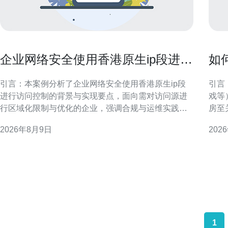
企业网络安全使用香港原生ip段进行
如
访问控制的案例
满
引言：本案例分析了企业网络安全使用香港原生ip段
引言
进行访问控制的背景与实现要点，面向需对访问源进
戏等
行区域化限制与优化的企业，强调合规与运维实践。
房至
为什么选择香港原生IP段进行访问控制 香港作为国际
和运
2026年8月9日
202
网络枢纽，原生IP段具备低延迟与稳定性优势。企业
速筛选合适机
出于性能、合规或市场定位，常将访问策略限定于香
要 
港IP范围，以提升跨境访问速度并减少误判风险。 案
优势
例背
机房
1