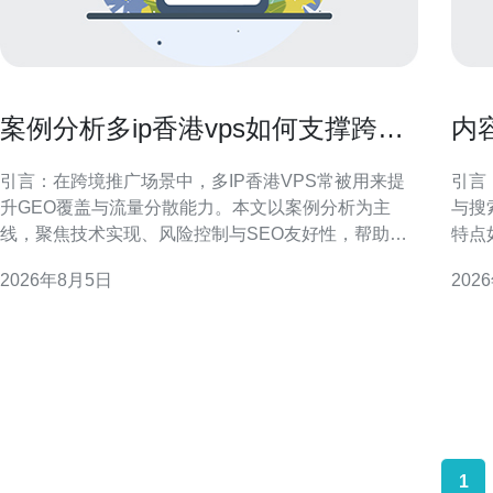
案例分析多ip香港vps如何支撑跨境
内
推广与多站点流量分散
建
引言：在跨境推广场景中，多IP香港VPS常被用来提
引言
升GEO覆盖与流量分散能力。本文以案例分析为主
与搜
线，聚焦技术实现、风险控制与SEO友好性，帮助运
特点
营团队制定可执行方案。 为什么选择多IP香港VPS支
核心
2026年8月5日
202
持跨境推广 香港VPS具备接近大陆与东南亚的网络邻
执行
近优势，有利于降低延迟并提升目标区域的访问体
内容网络。 香港站群营
验。多IP能够实现独立站点或项目之
样、
1