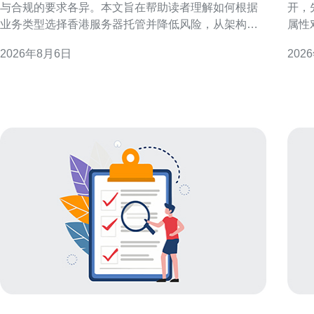
与合规的要求各异。本文旨在帮助读者理解如何根据
开，
业务类型选择香港服务器托管并降低风险，从架构、
属性
托管模式与运维管控三方面给出实用建议。 业务类型
响，
2026年8月6日
202
与需求分类概述 先把业务按特性分组：电商、金融支
什么
付、媒体流媒体、SaaS/企业应用、在线游戏与初创小
商或
型站点。不同类型对延迟、可靠性、带宽与合规有不
以本
同侧重，