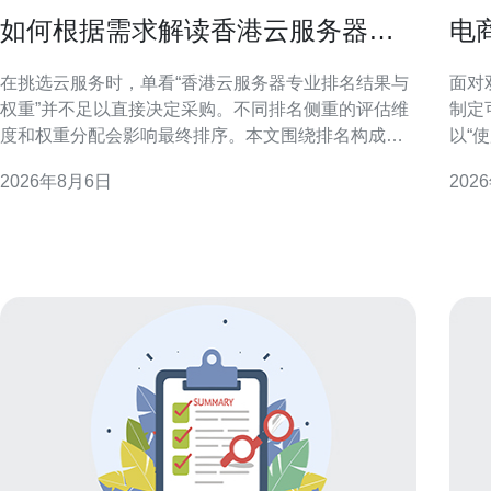
如何根据需求解读香港云服务器专
电
业排名结果与权重
云
在挑选云服务时，单看“香港云服务器专业排名结果与
面对
权重”并不足以直接决定采购。不同排名侧重的评估维
制定
度和权重分配会影响最终排序。本文围绕排名构成、
以“
关键指标权重与业务场景的对应关系，提供结构化解
合技
2026年8月6日
202
读方法，帮助你把排名结果转化为业务可用的选型依
出并提升转化率
据。 理解香港云服务器专业排名的构成 专业排名通常
流量
由多个指标构成，
上升
中断