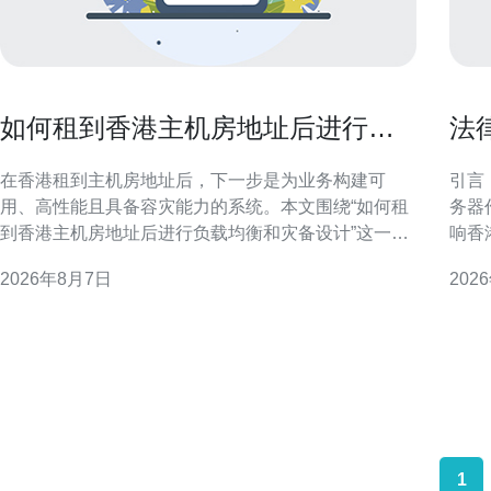
如何租到香港主机房地址后进行负
法
载均衡和灾备设计
带
在香港租到主机房地址后，下一步是为业务构建可
引言
用、高性能且具备容灾能力的系统。本文围绕“如何租
务器
到香港主机房地址后进行负载均衡和灾备设计”这一主
响香
题，从合规准备、网络连通到架构选择与运维演练逐
法规
2026年8月7日
202
项讲解，帮助技术与采购团队在实际落地时把控关键
遇与风险。 法律框架与
点并优化搜索可见性。 租用香港主机房地址的合规与
管辖
准备 租赁前应确认机房
对比
与行
1