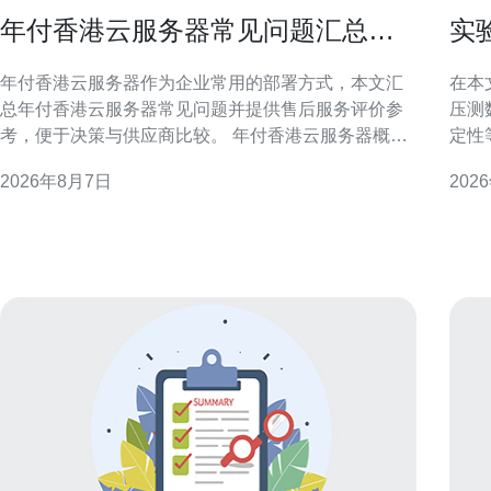
年付香港云服务器常见问题汇总与
实
售后服务评价参考
测
年付香港云服务器作为企业常用的部署方式，本文汇
在本
总年付香港云服务器常见问题并提供售后服务评价参
压测
考，便于决策与供应商比较。 年付香港云服务器概述
定性
年付方案通常以一次性支付获取折扣或资源预留，适
法，
2026年8月7日
202
合稳定长期业务。选择年付香港云服务器前，应明确
的决策。 为什么要用实验室实
资源需求、带宽上限与合约期限，避免后期资源不足
数和
或浪费。 计费与合同条款常见问题
在受
及吞