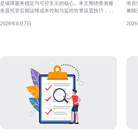
是保障服务稳定与可控支出的核心。本文围绕香港服
港原
务器托管后期运维成本控制与监控告警设置技巧，提
兼顾
供实用策略与操作建议，帮助运维团队在保证可用性
计、
2026年8月7日
202
前提下降低开支。 理解香港服务器托管后期运维成本
点，适
构成 要做好香港服务器托管后期运维成本控制，首先
依据
需要识别成本构成：硬件折旧、带宽费用、电力与
据香