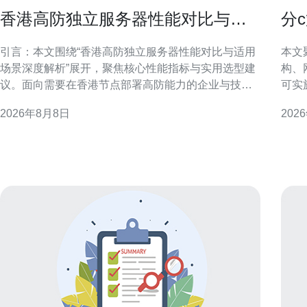
香港高防独立服务器性能对比与适
分
用场景深度解析
站
引言：本文围绕“香港高防独立服务器性能对比与适用
本文
场景深度解析”展开，聚焦核心性能指标与实用选型建
构、
议。面向需要在香港节点部署高防能力的企业与技术
可实
决策者，强调可验证的评估方法与场景匹配原则，避
SEO/GE
2026年8月8日
202
免主观夸大，便于SEO与业务落地。 香港高防独立服
值 
务器定义与主流特点 香港高防独立服务器通常指在香
页面
港机房、提供物
顾可