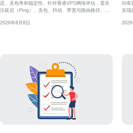
迟、丢包率和稳定性。针对香港VPS网络评估，需关
问有
注延迟（Ping）、丢包、抖动、带宽与路由路径。本
实现
文提供从指标定义到工具使用、实操流程的完整测速
缓存
2026年8月8日
202
方法，帮助快速评估线路质量并制定选址与优化策
提升访问
略。 为何要对香港的VPS进行测速 香港作为亚太网络
VPS 香港机房靠近中国大陆和东南亚，骨干链路丰富
枢纽，连接内地与国际流量复杂多变。
且国