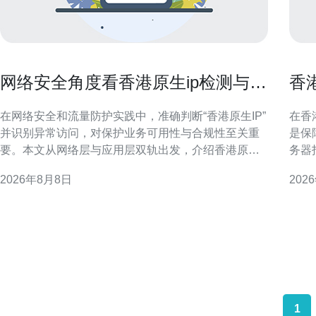
网络安全角度看香港原生ip检测与异
香
常访问识别方法
与
在网络安全和流量防护实践中，准确判断“香港原生IP”
在香
并识别异常访问，对保护业务可用性与合规性至关重
是保
要。本文从网络层与应用层双轨出发，介绍香港原生
务器
IP判定要点、常见异常访问类型、指纹与行为检测方
供实
2026年8月8日
202
法，以及可落地的联合防御策略，帮助安全团队提高
前提下降低开
检测精度与响应效率。 香港原生IP的概念与判定要点
构成 要做好香港服务器托管后期运维成本控制，首先
所谓香港原生IP通常指实际归属香港的公网IP段
需要
1