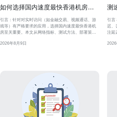
如何选择国内速度最快香港机房以
测
满足实时访问需求
工
引言：针对对实时访问（如金融交易、视频通话、游
引言 在香港部署VPS时，线路质量直接决定访问延
戏等）有严格要求的应用，选择国内速度最快香港机
迟、
房至关重要。本文从网络指标、测试方法、部署策略
注延
和运维角度，提供可操作的评估要点，帮助决策者快
文提
2026年8月9日
202
速筛选合适机房。 为什么选择香港机房对实时访问重
方法
要 香港处于内地与国际网络的枢纽位置，地理和链路
略。 为何要对香港的VPS进行测速 香港作为亚太网络
优势使其对实时访问具有天然优势。选择合适的香港
枢纽
机房可以显著降低