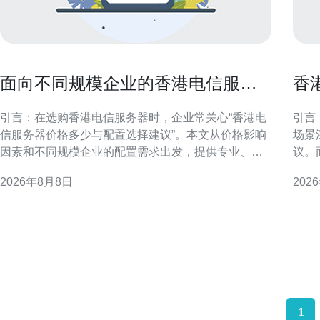
面向不同规模企业的香港电信服务
香
器价格多少与配置选择建议
用
引言：在选购香港电信服务器时，企业常关心“香港电
引言
信服务器价格多少与配置选择建议”。本文从价格影响
场景
因素和不同规模企业的配置需求出发，提供专业、可
议。
操作的建议，便于进行供应商比较与决策。 影响香港
决策
2026年8月8日
202
电信服务器价格的主要因素 服务器价格并非单一数
免主观
字，受CPU、内存、存储类型与容量、网络带宽、机
务器定义与主
房等级（如PUE与TÜV认证）、运维服务、托管或云
港机
资源类型
1