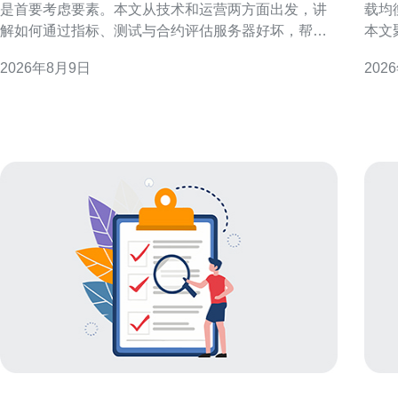
是首要考虑要素。本文从技术和运营两方面出发，讲
载均
解如何通过指标、测试与合约评估服务器好坏，帮助
本文
决策与优化。 为何网络稳定性是判断香港大带宽服务
会话
2026年8月9日
202
器好坏的核心 网络稳定性直接影响业务连续性与用户
华区
体验。稳定性包括持续连通性、低丢包和可预测的延
海与香港
迟。尤其对实时通信、电商或跨境业务，短时抖动或
上部
频繁中断会造成严