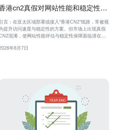
香港cn2真假对网站性能和稳定性的
潜在风险提示
引言：在亚太区域部署或接入“香港CN2”线路，常被视
为提升访问速度与稳定性的方案。但市场上出现真假
CN2混淆，使网站性能评估与稳定性保障面临潜在风
险。本文将以专业角度提示识别要点、可能影响及可
2026年8月7日
操作的防护建议，便于SEO与站点运营决策。 什么是
香港CN2及其被重视的原因 CN2通常指向更优质的骨
干路由与更短的转发路径，香港CN