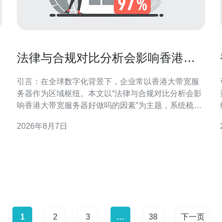
法律与合规对比分析会影响香港大
带宽服务器好做吗的因素
引言：在全球数字化背景下，企业常以香港大带宽服
务器作为区域枢纽。本文以“法律与合规对比分析会影
响香港大带宽服务器好做吗的因素”为主题，系统梳理
法规、合规与运营间的相互作用，帮助决策者把握机
2026年8月7日
遇与风险。 法律框架与监管要求概述 香港及相关司法
管辖区的法律框架直接决定服务器部署与运营边界。
对比分析需关注本地数据保护、行业监管、执法协助
与行政命令等
1
2
3
…
38
下一页