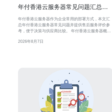
年付香港云服务器常见问题汇总与
售后服务评价参考
年付香港云服务器作为企业常用的部署方式，本文汇
总年付香港云服务器常见问题并提供售后服务评价参
考，便于决策与供应商比较。 年付香港云服务器概述
年付方案通常以一次性支付获取折扣或资源预留，适
2026年8月7日
合稳定长期业务。选择年付香港云服务器前，应明确
资源需求、带宽上限与合约期限，避免后期资源不足
或浪费。 计费与合同条款常见问题