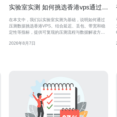
实验室实测 如何挑选香港vps通过压
测数据做出明智选择
在本文中，我们以实验室实测为基础，说明如何通过
压测数据挑选香港VPS。结合延迟、丢包、带宽和稳
定性等指标，提供可复现的压测流程与数据解读方
法，帮助网站、应用或CDN在香港节点做出数据驱动
2026年8月7日
的决策。 为什么要用实验室实测挑选香港VPS 理论参
数和市场宣传常常难以反映真实表现。实验室实测能
在受控环境下复现网络状况，获取延迟、抖动、丢包
及吞吐等原