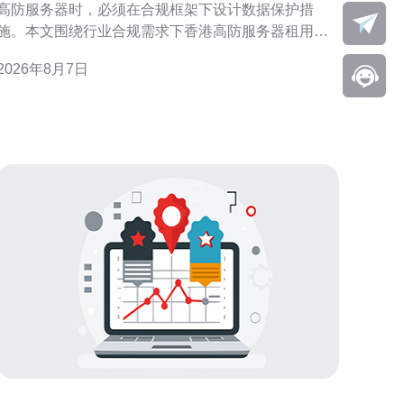
高防服务器时，必须在合规框架下设计数据保护措
施。本文围绕行业合规需求下香港高防服务器租用的
数据保护实施建议，结合合规评估、技术防护与运营
2026年8月7日
流程给出实用方向，帮助机构在满足监管的同时提升
抗攻击与隐私保护能力。 合规风险识别与需求分析 首
先进行合规与业务需求分