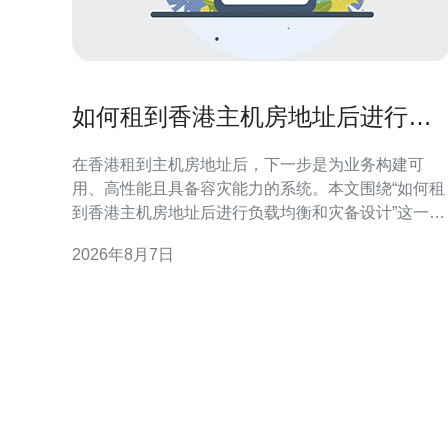
如何租到香港主机房地址后进行负
载均衡和灾备设计
在香港租到主机房地址后，下一步是为业务构建可
用、高性能且具备容灾能力的系统。本文围绕“如何租
到香港主机房地址后进行负载均衡和灾备设计”这一主
题，从合规准备、网络连通到架构选择与运维演练逐
2026年8月7日
项讲解，帮助技术与采购团队在实际落地时把控关键
点并优化搜索可见性。 租用香港主机房地址的合规与
准备 租赁前应确认机房