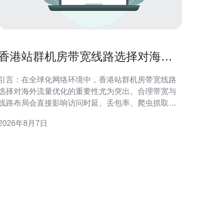
香港站群机房带宽线路选择对海外
流量优化的重要性
引言：在全球化网络环境中，香港站群机房带宽线路
选择对海外流量优化的重要性尤为突出。合理带宽与
线路布局会直接影响访问时延、丢包率、爬虫抓取效
率及搜索引擎的地域识别。本文围绕带宽类型、链路
2026年8月7日
质量、路由策略与合规要求展开，提供可执行的优化
方向，帮助站群在海外市场保持稳定可达与良好SEO
表现。 带宽类型与海外访问性能