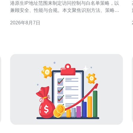
港原生IP地址范围来制定访问控制与白名单策略，以
兼顾安全、性能与合规。本文聚焦识别方法、策略设
计、技术实现与风险管理，提供可操作的思路与要
2026年8月7日
点，适合用于SEO与本地化安全部署参考。 为何需要
依据香港原生IP地址范围做访问策略与白名单管理 依
据香港原生IP做访问策略，能在保障本地客户