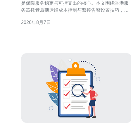
是保障服务稳定与可控支出的核心。本文围绕香港服
务器托管后期运维成本控制与监控告警设置技巧，提
供实用策略与操作建议，帮助运维团队在保证可用性
2026年8月7日
前提下降低开支。 理解香港服务器托管后期运维成本
构成 要做好香港服务器托管后期运维成本控制，首先
需要识别成本构成：硬件折旧、带宽费用、电力与