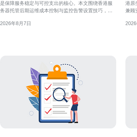
是保障服务稳定与可控支出的核心。本文围绕香港服
港原
务器托管后期运维成本控制与监控告警设置技巧，提
兼顾
供实用策略与操作建议，帮助运维团队在保证可用性
计、
2026年8月7日
202
前提下降低开支。 理解香港服务器托管后期运维成本
点，适
构成 要做好香港服务器托管后期运维成本控制，首先
依据
需要识别成本构成：硬件折旧、带宽费用、电力与
据香