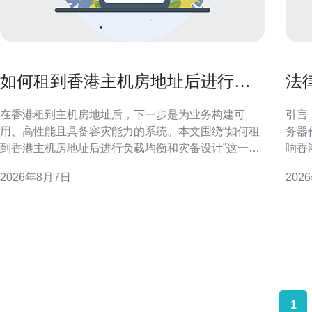
如何租到香港主机房地址后进行负
法
载均衡和灾备设计
带
在香港租到主机房地址后，下一步是为业务构建可
引言
用、高性能且具备容灾能力的系统。本文围绕“如何租
务器
到香港主机房地址后进行负载均衡和灾备设计”这一主
响香
题，从合规准备、网络连通到架构选择与运维演练逐
法规
2026年8月7日
202
项讲解，帮助技术与采购团队在实际落地时把控关键
遇与风险。 法律框架与
点并优化搜索可见性。 租用香港主机房地址的合规与
管辖
准备 租赁前应确认机房
对比
与行
1