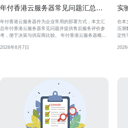
年付香港云服务器常见问题汇总与
实
售后服务评价参考
测
年付香港云服务器作为企业常用的部署方式，本文汇
在本
总年付香港云服务器常见问题并提供售后服务评价参
压测
考，便于决策与供应商比较。 年付香港云服务器概述
定性
年付方案通常以一次性支付获取折扣或资源预留，适
法，
2026年8月7日
202
合稳定长期业务。选择年付香港云服务器前，应明确
的决策。 为什么要用实验室实
资源需求、带宽上限与合约期限，避免后期资源不足
数和
或浪费。 计费与合同条款常见问题
在受
及吞