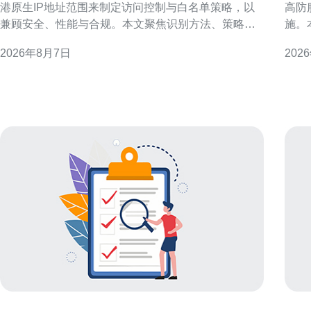
港原生IP地址范围来制定访问控制与白名单策略，以
高防
兼顾安全、性能与合规。本文聚焦识别方法、策略设
施。
计、技术实现与风险管理，提供可操作的思路与要
数据
2026年8月7日
202
点，适合用于SEO与本地化安全部署参考。 为何需要
流程
依据香港原生IP地址范围做访问策略与白名单管理 依
抗攻击与隐
据香港原生IP做访问策略，能在保障本地客户
先进