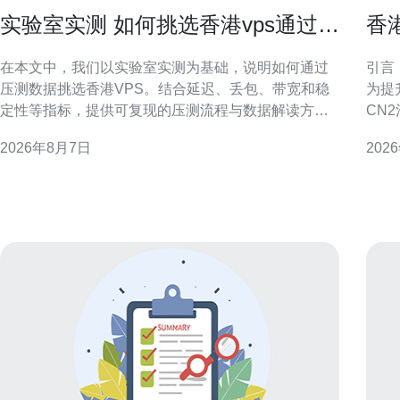
实验室实测 如何挑选香港vps通过压
香
测数据做出明智选择
潜
在本文中，我们以实验室实测为基础，说明如何通过
引言
压测数据挑选香港VPS。结合延迟、丢包、带宽和稳
为提
定性等指标，提供可复现的压测流程与数据解读方
CN
法，帮助网站、应用或CDN在香港节点做出数据驱动
险。
2026年8月7日
202
的决策。 为什么要用实验室实测挑选香港VPS 理论参
操作
数和市场宣传常常难以反映真实表现。实验室实测能
香港CN2
在受控环境下复现网络状况，获取延迟、抖动、丢包
干路
及吞吐等原