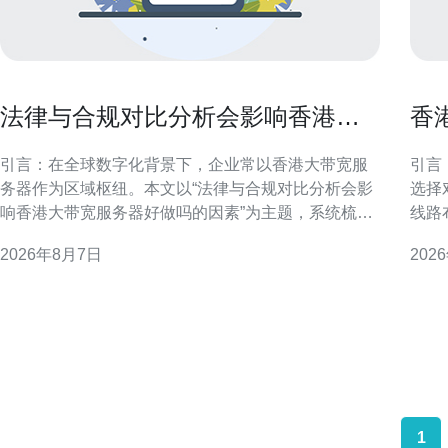
法律与合规对比分析会影响香港大
香
带宽服务器好做吗的因素
流
引言：在全球数字化背景下，企业常以香港大带宽服
引言
务器作为区域枢纽。本文以“法律与合规对比分析会影
选择
响香港大带宽服务器好做吗的因素”为主题，系统梳理
线路
法规、合规与运营间的相互作用，帮助决策者把握机
率及
2026年8月7日
202
遇与风险。 法律框架与监管要求概述 香港及相关司法
质量
管辖区的法律框架直接决定服务器部署与运营边界。
方向
对比分析需关注本地数据保护、行业监管、执法协助
与行政命令等
1