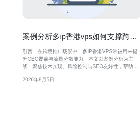
案例分析多ip香港vps如何支撑跨境
推广与多站点流量分散
引言：在跨境推广场景中，多IP香港VPS常被用来提
升GEO覆盖与流量分散能力。本文以案例分析为主
线，聚焦技术实现、风险控制与SEO友好性，帮助运
营团队制定可执行方案。 为什么选择多IP香港VPS支
2026年8月5日
持跨境推广 香港VPS具备接近大陆与东南亚的网络邻
近优势，有利于降低延迟并提升目标区域的访问体
验。多IP能够实现独立站点或项目之