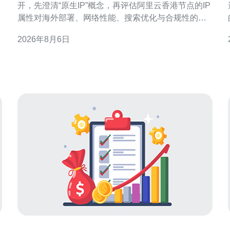
开，先澄清“原生IP”概念，再评估阿里云香港节点的IP
属性对海外部署、网络性能、搜索优化与合规性的影
响，最后提供可执行的建议，帮助决策与落地实施。
2026年8月6日
什么是“原生IP”及其判断标准 原生IP通常指由当地运营
小
商或骨干网络（ISP/AS）直接分配，并在路由公告中
以本地ASN标识的IP地址。判断依