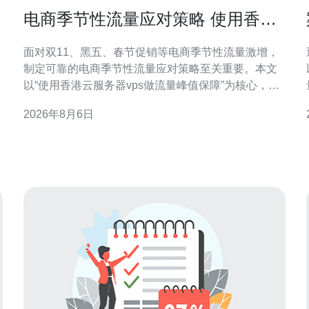
电商季节性流量应对策略 使用香港
云服务器vps做流量峰值保障
面对双11、黑五、春节促销等电商季节性流量激增，
制定可靠的电商季节性流量应对策略至关重要。本文
以“使用香港云服务器vps做流量峰值保障”为核心，结
合技术与运营要点，帮助电商实现稳定访问、降低跳
2026年8月6日
出并提升转化率。 电商季节性流量特点与风险 季节性
流量通常表现为短时高峰、并发请求骤增与带宽占用
上升。若未提前规划，容易出现页面响应变慢、交易
中断或