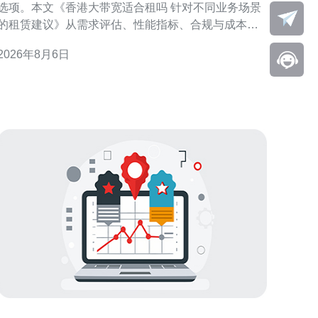
选项。本文《香港大带宽适合租吗 针对不同业务场景
的租赁建议》从需求评估、性能指标、合规与成本控
制等角度，提供面向不同业务场景的可执行建议，帮
2026年8月6日
助技术与采购决策者快速判断是否值得租用并如何配
置与选择服务。 香港大带宽租赁概述 香港拥有成熟的
国际互联与多条海底