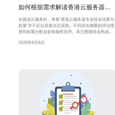
如何根据需求解读香港云服务器专
业排名结果与权重
在挑选云服务时，单看“香港云服务器专业排名结果与
权重”并不足以直接决定采购。不同排名侧重的评估维
度和权重分配会影响最终排序。本文围绕排名构成、
关键指标权重与业务场景的对应关系，提供结构化解
2026年8月6日
读方法，帮助你把排名结果转化为业务可用的选型依
据。 理解香港云服务器专业排名的构成 专业排名通常
由多个指标构成，