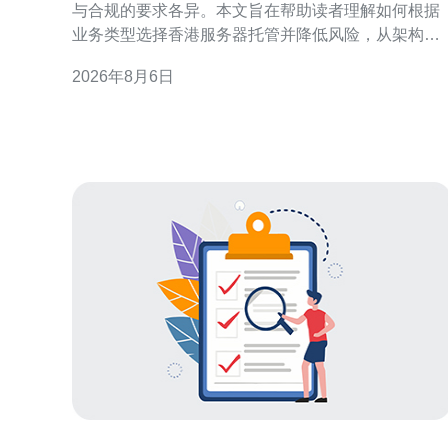
与合规的要求各异。本文旨在帮助读者理解如何根据
业务类型选择香港服务器托管并降低风险，从架构、
托管模式与运维管控三方面给出实用建议。 业务类型
2026年8月6日
与需求分类概述 先把业务按特性分组：电商、金融支
付、媒体流媒体、SaaS/企业应用、在线游戏与初创
型站点。不同类型对延迟、可靠性、带宽与合规有不
同侧重，