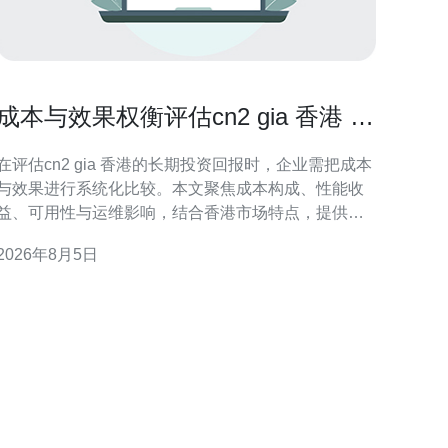
成本与效果权衡评估cn2 gia 香港 的
长期投资回报
在评估cn2 gia 香港的长期投资回报时，企业需把成本
与效果进行系统化比较。本文聚焦成本构成、性能收
益、可用性与运维影响，结合香港市场特点，提供实
用的评估逻辑与分析维度，帮助决策者衡量网络投资
2026年8月5日
带来的长期价值与风险。 成本构成与长期费用预测 成
本不仅包含初始带宽与接入费用，还涵盖设备投资、
互联交换、