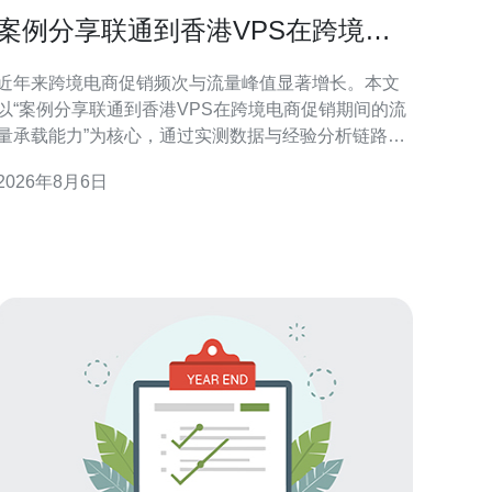
案例分享联通到香港VPS在跨境电
商促销期间的流量承载能力
近年来跨境电商促销频次与流量峰值显著增长。本文
以“案例分享联通到香港VPS在跨境电商促销期间的流
量承载能力”为核心，通过实测数据与经验分析链路架
构、并发能力、带宽与延迟表现，旨在为技术和运维
2026年8月6日
团队提供可执行的评估与优化思路。 链路架构与接入
路径分析 联通到香港VPS的接入路径通常涉及国内出
入口、国际带宽与香港本地机房三段链路。案例中我
们重点评