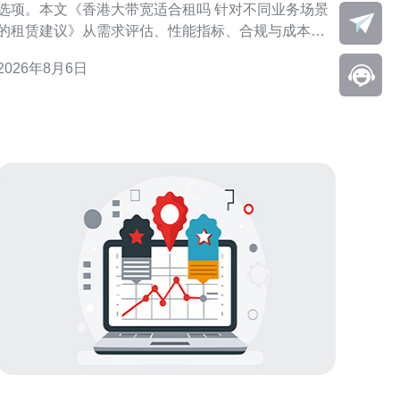
选项。本文《香港大带宽适合租吗 针对不同业务场景
的租赁建议》从需求评估、性能指标、合规与成本控
制等角度，提供面向不同业务场景的可执行建议，帮
2026年8月6日
助技术与采购决策者快速判断是否值得租用并如何配
置与选择服务。 香港大带宽租赁概述 香港拥有成熟的
国际互联与多条海底