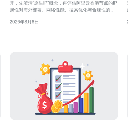
开，先澄清“原生IP”概念，再评估阿里云香港节点的IP
属性对海外部署、网络性能、搜索优化与合规性的影
响，最后提供可执行的建议，帮助决策与落地实施。
2026年8月6日
什么是“原生IP”及其判断标准 原生IP通常指由当地运营
小
商或骨干网络（ISP/AS）直接分配，并在路由公告中
以本地ASN标识的IP地址。判断依