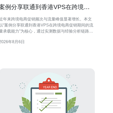
案例分享联通到香港VPS在跨境电
商促销期间的流量承载能力
近年来跨境电商促销频次与流量峰值显著增长。本文
以“案例分享联通到香港VPS在跨境电商促销期间的流
量承载能力”为核心，通过实测数据与经验分析链路架
构、并发能力、带宽与延迟表现，旨在为技术和运维
2026年8月6日
团队提供可执行的评估与优化思路。 链路架构与接入
路径分析 联通到香港VPS的接入路径通常涉及国内出
入口、国际带宽与香港本地机房三段链路。案例中我
们重点评