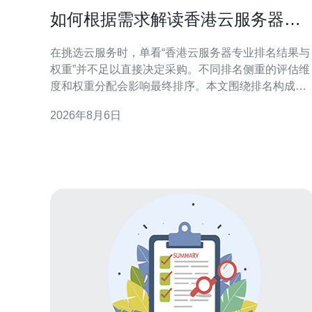
如何根据需求解读香港云服务器专
业排名结果与权重
在挑选云服务时，单看“香港云服务器专业排名结果与
权重”并不足以直接决定采购。不同排名侧重的评估维
度和权重分配会影响最终排序。本文围绕排名构成、
关键指标权重与业务场景的对应关系，提供结构化解
2026年8月6日
读方法，帮助你把排名结果转化为业务可用的选型依
据。 理解香港云服务器专业排名的构成 专业排名通常
由多个指标构成，