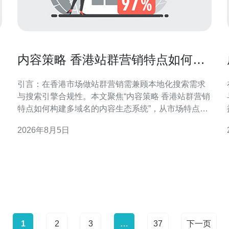
内容策略 香港站群营销特点如何构
建多域名的内容生态系统
引言：在香港市场做站群营销需兼顾本地化搜索需求
与搜索引擎合规性。本文聚焦“内容策略 香港站群营销
特点如何构建多域名的内容生态系统”，从市场特点、
核心要素到技术与运营，提供面向香港GEO优化的可
2026年8月5日
执行建议，帮助团队在本地搜索中建立稳健的多域名
内容网络。 香港站群营销的市场特点 香港市场语言多
样、竞争激烈
1
2
3
…
37
下一页