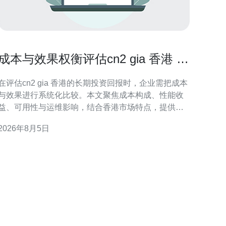
成本与效果权衡评估cn2 gia 香港 的
长期投资回报
在评估cn2 gia 香港的长期投资回报时，企业需把成本
与效果进行系统化比较。本文聚焦成本构成、性能收
益、可用性与运维影响，结合香港市场特点，提供实
用的评估逻辑与分析维度，帮助决策者衡量网络投资
2026年8月5日
带来的长期价值与风险。 成本构成与长期费用预测 成
本不仅包含初始带宽与接入费用，还涵盖设备投资、
互联交换、