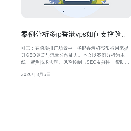
案例分析多ip香港vps如何支撑跨境
推广与多站点流量分散
引言：在跨境推广场景中，多IP香港VPS常被用来提
升GEO覆盖与流量分散能力。本文以案例分析为主
线，聚焦技术实现、风险控制与SEO友好性，帮助运
营团队制定可执行方案。 为什么选择多IP香港VPS支
2026年8月5日
持跨境推广 香港VPS具备接近大陆与东南亚的网络邻
近优势，有利于降低延迟并提升目标区域的访问体
验。多IP能够实现独立站点或项目之