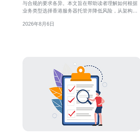
与合规的要求各异。本文旨在帮助读者理解如何根据
业务类型选择香港服务器托管并降低风险，从架构、
托管模式与运维管控三方面给出实用建议。 业务类型
2026年8月6日
与需求分类概述 先把业务按特性分组：电商、金融支
付、媒体流媒体、SaaS/企业应用、在线游戏与初创
型站点。不同类型对延迟、可靠性、带宽与合规有不
同侧重，