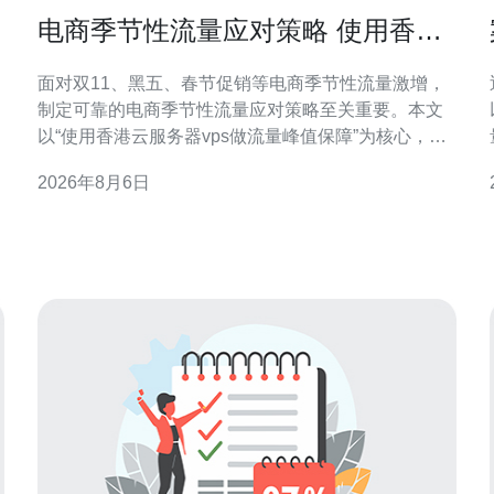
电商季节性流量应对策略 使用香港
云服务器vps做流量峰值保障
面对双11、黑五、春节促销等电商季节性流量激增，
制定可靠的电商季节性流量应对策略至关重要。本文
以“使用香港云服务器vps做流量峰值保障”为核心，结
合技术与运营要点，帮助电商实现稳定访问、降低跳
2026年8月6日
出并提升转化率。 电商季节性流量特点与风险 季节性
流量通常表现为短时高峰、并发请求骤增与带宽占用
上升。若未提前规划，容易出现页面响应变慢、交易
中断或