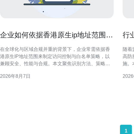
企业如何依据香港原生ip地址范围做
行
访问策略与白名单管理
用
在全球化与区域合规并重的背景下，企业常需依据香
随着
港原生IP地址范围来制定访问控制与白名单策略，以
高防
兼顾安全、性能与合规。本文聚焦识别方法、策略设
施。
计、技术实现与风险管理，提供可操作的思路与要
数据
2026年8月7日
202
点，适合用于SEO与本地化安全部署参考。 为何需要
流程
依据香港原生IP地址范围做访问策略与白名单管理 依
抗攻击与隐
据香港原生IP做访问策略，能在保障本地客户
先进
1