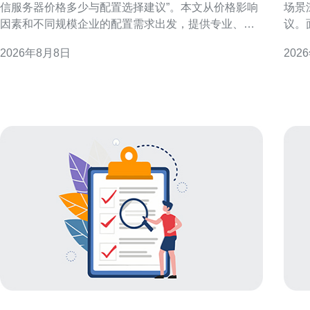
信服务器价格多少与配置选择建议”。本文从价格影响
场景
因素和不同规模企业的配置需求出发，提供专业、可
议。
操作的建议，便于进行供应商比较与决策。 影响香港
决策
2026年8月8日
202
电信服务器价格的主要因素 服务器价格并非单一数
免主观
字，受CPU、内存、存储类型与容量、网络带宽、机
务器定义与主
房等级（如PUE与TÜV认证）、运维服务、托管或云
港机
资源类型