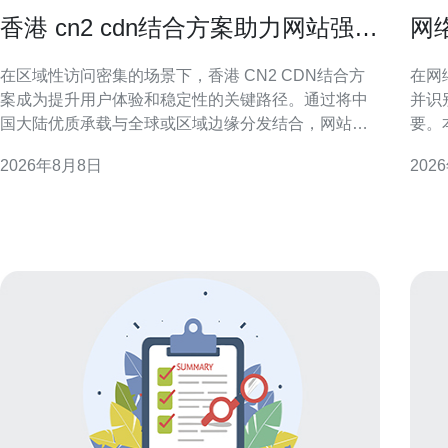
香港 cn2 cdn结合方案助力网站强力
网
加速与流量分发优化
常
在区域性访问密集的场景下，香港 CN2 CDN结合方
在网
案成为提升用户体验和稳定性的关键路径。通过将中
并识
国大陆优质承载与全球或区域边缘分发结合，网站能
要。
够实现更低延迟、更高可用性的访问体验。 什么是香
IP
2026年8月8日
202
港 CN2 与 CDN 结合方案 香港 CN2 CDN结合方案指
法，
的是利用经过优化的 CN2 网络路径配合内容分发网络
检测精度与
（CDN）在香港及周边部署边缘节点
所谓