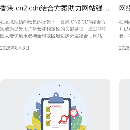
香港 cn2 cdn结合方案助力网站强力
网
加速与流量分发优化
常
在区域性访问密集的场景下，香港 CN2 CDN结合方
在网
案成为提升用户体验和稳定性的关键路径。通过将中
并识
国大陆优质承载与全球或区域边缘分发结合，网站能
要。
够实现更低延迟、更高可用性的访问体验。 什么是香
IP
2026年8月8日
202
港 CN2 与 CDN 结合方案 香港 CN2 CDN结合方案指
法，
的是利用经过优化的 CN2 网络路径配合内容分发网络
检测精度与
（CDN）在香港及周边部署边缘节点
所谓