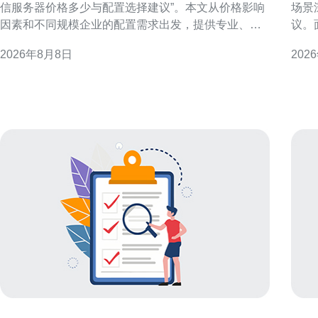
信服务器价格多少与配置选择建议”。本文从价格影响
场景
因素和不同规模企业的配置需求出发，提供专业、可
议。
操作的建议，便于进行供应商比较与决策。 影响香港
决策
2026年8月8日
202
电信服务器价格的主要因素 服务器价格并非单一数
免主观
字，受CPU、内存、存储类型与容量、网络带宽、机
务器定义与主
房等级（如PUE与TÜV认证）、运维服务、托管或云
港机
资源类型