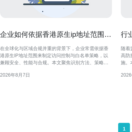
企业如何依据香港原生ip地址范围做
行
访问策略与白名单管理
用
在全球化与区域合规并重的背景下，企业常需依据香
随着
港原生IP地址范围来制定访问控制与白名单策略，以
高防
兼顾安全、性能与合规。本文聚焦识别方法、策略设
施。
计、技术实现与风险管理，提供可操作的思路与要
数据
2026年8月7日
202
点，适合用于SEO与本地化安全部署参考。 为何需要
流程
依据香港原生IP地址范围做访问策略与白名单管理 依
抗攻击与隐
据香港原生IP做访问策略，能在保障本地客户
先进
1