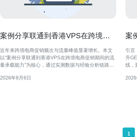
案例分享联通到香港VPS在跨境电
案
商促销期间的流量承载能力
推
近年来跨境电商促销频次与流量峰值显著增长。本文
引言
以“案例分享联通到香港VPS在跨境电商促销期间的流
升G
量承载能力”为核心，通过实测数据与经验分析链路架
线，
构、并发能力、带宽与延迟表现，旨在为技术和运维
营团队制定
2026年8月6日
202
团队提供可执行的评估与优化思路。 链路架构与接入
持跨境推广 香港VPS
路径分析 联通到香港VPS的接入路径通常涉及国内出
近优
入口、国际带宽与香港本地机房三段链路。案例中我
验。
们重点评
1