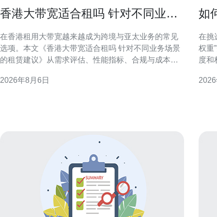
香港大带宽适合租吗 针对不同业务
如
场景的租赁建议
业
在香港租用大带宽越来越成为跨境与亚太业务的常见
在挑
选项。本文《香港大带宽适合租吗 针对不同业务场景
权重
的租赁建议》从需求评估、性能指标、合规与成本控
度和
制等角度，提供面向不同业务场景的可执行建议，帮
关键
2026年8月6日
202
助技术与采购决策者快速判断是否值得租用并如何配
读方
置与选择服务。 香港大带宽租赁概述 香港拥有成熟的
据。 理解香港云服务器专业排名的构成 专业排名通常
国际互联与多条海底
由多