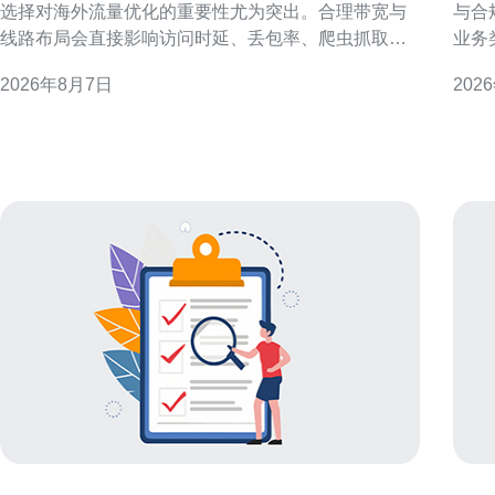
选择对海外流量优化的重要性尤为突出。合理带宽与
与合
线路布局会直接影响访问时延、丢包率、爬虫抓取效
业务
率及搜索引擎的地域识别。本文围绕带宽类型、链路
托管
2026年8月7日
202
质量、路由策略与合规要求展开，提供可执行的优化
与需
方向，帮助站群在海外市场保持稳定可达与良好SEO
付、
表现。 带宽类型与海外访问性能
型站
同侧