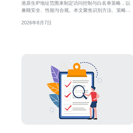
港原生IP地址范围来制定访问控制与白名单策略，以
兼顾安全、性能与合规。本文聚焦识别方法、策略设
计、技术实现与风险管理，提供可操作的思路与要
2026年8月7日
点，适合用于SEO与本地化安全部署参考。 为何需要
依据香港原生IP地址范围做访问策略与白名单管理 依
据香港原生IP做访问策略，能在保障本地客户