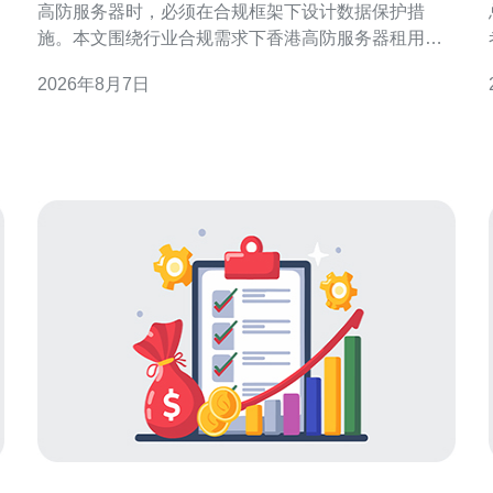
高防服务器时，必须在合规框架下设计数据保护措
施。本文围绕行业合规需求下香港高防服务器租用的
数据保护实施建议，结合合规评估、技术防护与运营
2026年8月7日
流程给出实用方向，帮助机构在满足监管的同时提升
抗攻击与隐私保护能力。 合规风险识别与需求分析 首
先进行合规与业务需求分