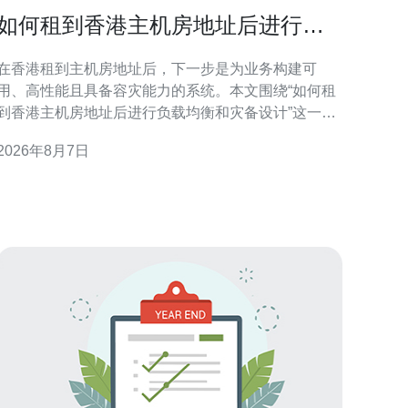
如何租到香港主机房地址后进行负
载均衡和灾备设计
在香港租到主机房地址后，下一步是为业务构建可
用、高性能且具备容灾能力的系统。本文围绕“如何租
到香港主机房地址后进行负载均衡和灾备设计”这一主
题，从合规准备、网络连通到架构选择与运维演练逐
2026年8月7日
项讲解，帮助技术与采购团队在实际落地时把控关键
点并优化搜索可见性。 租用香港主机房地址的合规与
准备 租赁前应确认机房