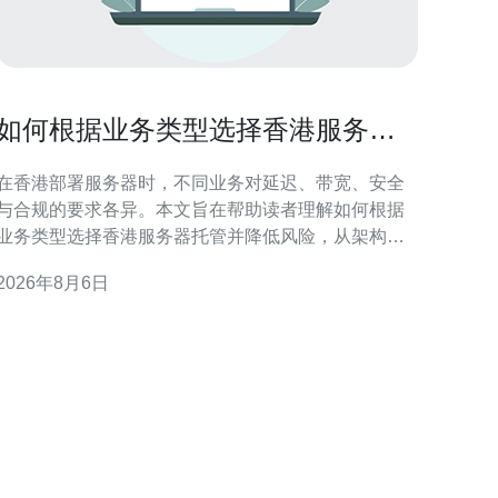
如何根据业务类型选择香港服务器
托管并降低风险
在香港部署服务器时，不同业务对延迟、带宽、安全
与合规的要求各异。本文旨在帮助读者理解如何根据
业务类型选择香港服务器托管并降低风险，从架构、
托管模式与运维管控三方面给出实用建议。 业务类型
2026年8月6日
与需求分类概述 先把业务按特性分组：电商、金融支
付、媒体流媒体、SaaS/企业应用、在线游戏与初创小
型站点。不同类型对延迟、可靠性、带宽与合规有不
同侧重，