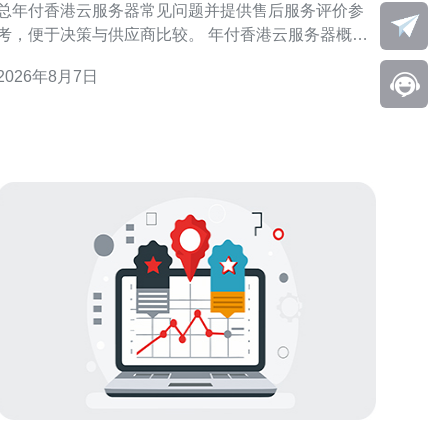
总年付香港云服务器常见问题并提供售后服务评价参
考，便于决策与供应商比较。 年付香港云服务器概述
年付方案通常以一次性支付获取折扣或资源预留，适
2026年8月7日
合稳定长期业务。选择年付香港云服务器前，应明确
资源需求、带宽上限与合约期限，避免后期资源不足
或浪费。 计费与合同条款常见问题