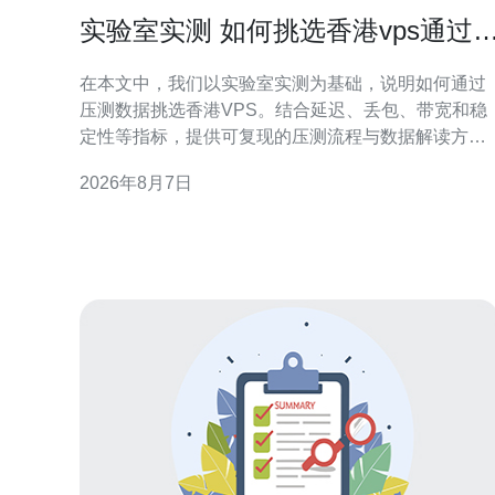
实验室实测 如何挑选香港vps通过
测数据做出明智选择
在本文中，我们以实验室实测为基础，说明如何通过
压测数据挑选香港VPS。结合延迟、丢包、带宽和稳
定性等指标，提供可复现的压测流程与数据解读方
法，帮助网站、应用或CDN在香港节点做出数据驱动
2026年8月7日
的决策。 为什么要用实验室实测挑选香港VPS 理论参
数和市场宣传常常难以反映真实表现。实验室实测能
在受控环境下复现网络状况，获取延迟、抖动、丢包
及吞吐等原