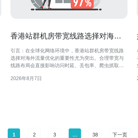
香港站群机房带宽线路选择对海外
流量优化的重要性
引言：在全球化网络环境中，香港站群机房带宽线路
选择对海外流量优化的重要性尤为突出。合理带宽与
线路布局会直接影响访问时延、丢包率、爬虫抓取效
率及搜索引擎的地域识别。本文围绕带宽类型、链路
2026年8月7日
质量、路由策略与合规要求展开，提供可执行的优化
方向，帮助站群在海外市场保持稳定可达与良好SEO
表现。 带宽类型与海外访问性能
1
2
3
…
38
下一页