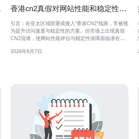
压
香港cn2真假对网站性能和稳定性的
潜在风险提示
引言：在亚太区域部署或接入“香港CN2”线路，常被视
为提升访问速度与稳定性的方案。但市场上出现真假
CN2混淆，使网站性能评估与稳定性保障面临潜在风
险。本文将以专业角度提示识别要点、可能影响及可
2026年8月7日
操作的防护建议，便于SEO与站点运营决策。 什么是
香港CN2及其被重视的原因 CN2通常指向更优质的骨
干路由与更短的转发路径，香港CN