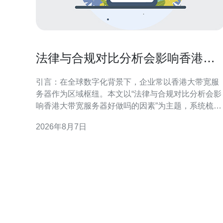
法律与合规对比分析会影响香港大
带宽服务器好做吗的因素
引言：在全球数字化背景下，企业常以香港大带宽服
务器作为区域枢纽。本文以“法律与合规对比分析会影
响香港大带宽服务器好做吗的因素”为主题，系统梳理
法规、合规与运营间的相互作用，帮助决策者把握机
2026年8月7日
遇与风险。 法律框架与监管要求概述 香港及相关司法
管辖区的法律框架直接决定服务器部署与运营边界。
对比分析需关注本地数据保护、行业监管、执法协助
与行政命令等