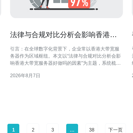
法律与合规对比分析会影响香港大
带宽服务器好做吗的因素
引言：在全球数字化背景下，企业常以香港大带宽服
务器作为区域枢纽。本文以“法律与合规对比分析会影
响香港大带宽服务器好做吗的因素”为主题，系统梳理
法规、合规与运营间的相互作用，帮助决策者把握机
2026年8月7日
遇与风险。 法律框架与监管要求概述 香港及相关司法
管辖区的法律框架直接决定服务器部署与运营边界。
对比分析需关注本地数据保护、行业监管、执法协助
与行政命令等
1
2
3
…
38
下一页