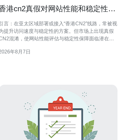
香港cn2真假对网站性能和稳定性的
潜在风险提示
引言：在亚太区域部署或接入“香港CN2”线路，常被视
为提升访问速度与稳定性的方案。但市场上出现真假
CN2混淆，使网站性能评估与稳定性保障面临潜在风
险。本文将以专业角度提示识别要点、可能影响及可
2026年8月7日
操作的防护建议，便于SEO与站点运营决策。 什么是
香港CN2及其被重视的原因 CN2通常指向更优质的骨
干路由与更短的转发路径，香港CN