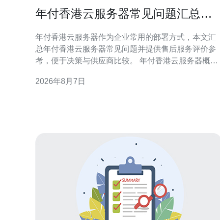
年付香港云服务器常见问题汇总与
售后服务评价参考
年付香港云服务器作为企业常用的部署方式，本文汇
总年付香港云服务器常见问题并提供售后服务评价参
考，便于决策与供应商比较。 年付香港云服务器概述
年付方案通常以一次性支付获取折扣或资源预留，适
2026年8月7日
合稳定长期业务。选择年付香港云服务器前，应明确
资源需求、带宽上限与合约期限，避免后期资源不足
或浪费。 计费与合同条款常见问题