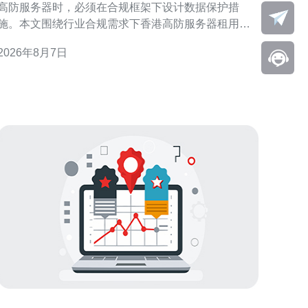
高防服务器时，必须在合规框架下设计数据保护措
施。本文围绕行业合规需求下香港高防服务器租用的
数据保护实施建议，结合合规评估、技术防护与运营
2026年8月7日
流程给出实用方向，帮助机构在满足监管的同时提升
抗攻击与隐私保护能力。 合规风险识别与需求分析 首
先进行合规与业务需求分