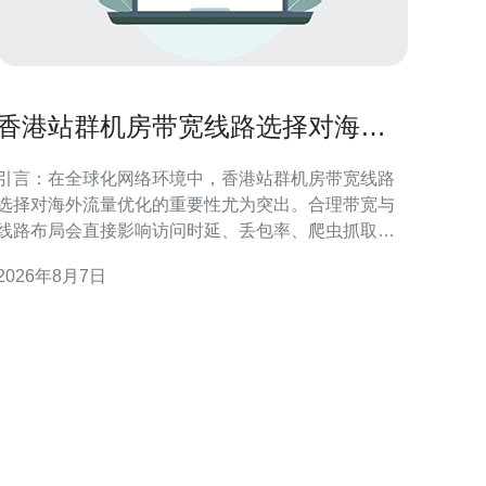
香港站群机房带宽线路选择对海外
流量优化的重要性
引言：在全球化网络环境中，香港站群机房带宽线路
选择对海外流量优化的重要性尤为突出。合理带宽与
线路布局会直接影响访问时延、丢包率、爬虫抓取效
率及搜索引擎的地域识别。本文围绕带宽类型、链路
2026年8月7日
质量、路由策略与合规要求展开，提供可执行的优化
方向，帮助站群在海外市场保持稳定可达与良好SEO
表现。 带宽类型与海外访问性能