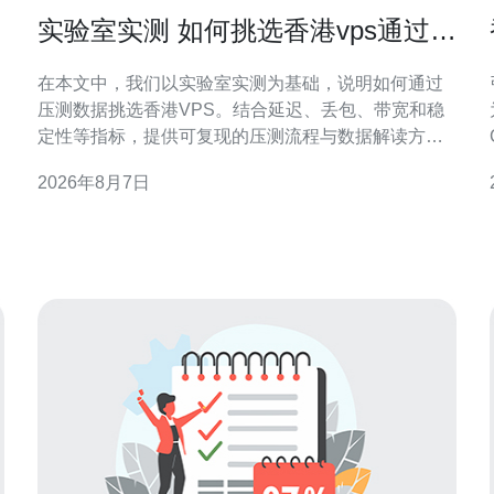
实验室实测 如何挑选香港vps通过压
测数据做出明智选择
在本文中，我们以实验室实测为基础，说明如何通过
压测数据挑选香港VPS。结合延迟、丢包、带宽和稳
定性等指标，提供可复现的压测流程与数据解读方
法，帮助网站、应用或CDN在香港节点做出数据驱动
2026年8月7日
的决策。 为什么要用实验室实测挑选香港VPS 理论参
数和市场宣传常常难以反映真实表现。实验室实测能
在受控环境下复现网络状况，获取延迟、抖动、丢包
及吞吐等原