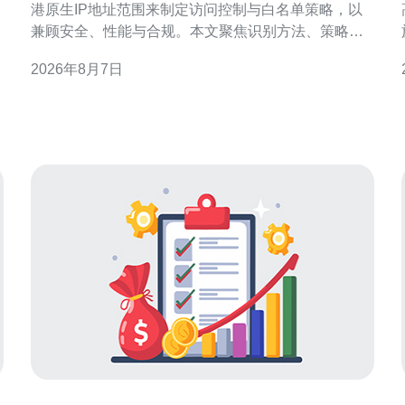
港原生IP地址范围来制定访问控制与白名单策略，以
兼顾安全、性能与合规。本文聚焦识别方法、策略设
计、技术实现与风险管理，提供可操作的思路与要
2026年8月7日
点，适合用于SEO与本地化安全部署参考。 为何需要
依据香港原生IP地址范围做访问策略与白名单管理 依
据香港原生IP做访问策略，能在保障本地客户