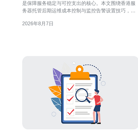
是保障服务稳定与可控支出的核心。本文围绕香港服
务器托管后期运维成本控制与监控告警设置技巧，提
供实用策略与操作建议，帮助运维团队在保证可用性
2026年8月7日
前提下降低开支。 理解香港服务器托管后期运维成本
构成 要做好香港服务器托管后期运维成本控制，首先
需要识别成本构成：硬件折旧、带宽费用、电力与