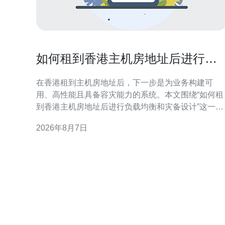
如何租到香港主机房地址后进行负
载均衡和灾备设计
在香港租到主机房地址后，下一步是为业务构建可
用、高性能且具备容灾能力的系统。本文围绕“如何租
到香港主机房地址后进行负载均衡和灾备设计”这一主
题，从合规准备、网络连通到架构选择与运维演练逐
2026年8月7日
项讲解，帮助技术与采购团队在实际落地时把控关键
点并优化搜索可见性。 租用香港主机房地址的合规与
准备 租赁前应确认机房