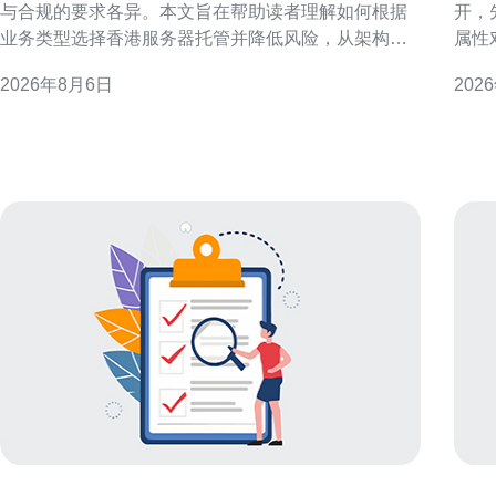
与合规的要求各异。本文旨在帮助读者理解如何根据
开，
业务类型选择香港服务器托管并降低风险，从架构、
属性
托管模式与运维管控三方面给出实用建议。 业务类型
响，
2026年8月6日
202
与需求分类概述 先把业务按特性分组：电商、金融支
什么
付、媒体流媒体、SaaS/企业应用、在线游戏与初创小
商或
型站点。不同类型对延迟、可靠性、带宽与合规有不
以本
同侧重，