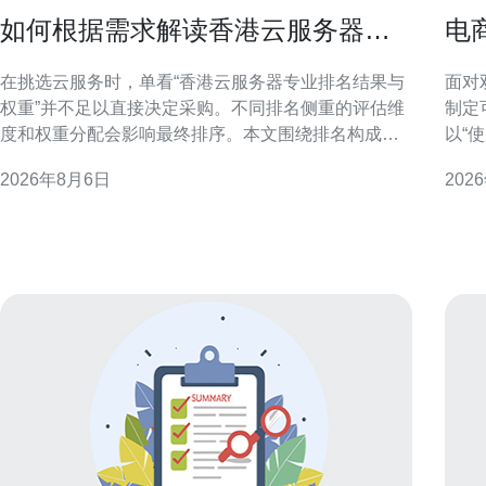
如何根据需求解读香港云服务器专
电
业排名结果与权重
云
在挑选云服务时，单看“香港云服务器专业排名结果与
面对
权重”并不足以直接决定采购。不同排名侧重的评估维
制定
度和权重分配会影响最终排序。本文围绕排名构成、
以“
关键指标权重与业务场景的对应关系，提供结构化解
合技
2026年8月6日
202
读方法，帮助你把排名结果转化为业务可用的选型依
出并提升转化率
据。 理解香港云服务器专业排名的构成 专业排名通常
流量
由多个指标构成，
上升
中断