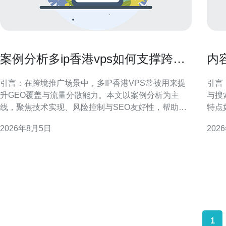
案例分析多ip香港vps如何支撑跨境
内
推广与多站点流量分散
建
引言：在跨境推广场景中，多IP香港VPS常被用来提
引言
升GEO覆盖与流量分散能力。本文以案例分析为主
与搜
线，聚焦技术实现、风险控制与SEO友好性，帮助运
特点
营团队制定可执行方案。 为什么选择多IP香港VPS支
核心
2026年8月5日
202
持跨境推广 香港VPS具备接近大陆与东南亚的网络邻
执行
近优势，有利于降低延迟并提升目标区域的访问体
内容网络。 香港站群营
验。多IP能够实现独立站点或项目之
样、
1