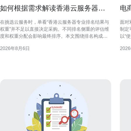
如何根据需求解读香港云服务器专
电
业排名结果与权重
云
在挑选云服务时，单看“香港云服务器专业排名结果与
面对
权重”并不足以直接决定采购。不同排名侧重的评估维
制定
度和权重分配会影响最终排序。本文围绕排名构成、
以“
关键指标权重与业务场景的对应关系，提供结构化解
合技
2026年8月6日
202
读方法，帮助你把排名结果转化为业务可用的选型依
出并提升转化率
据。 理解香港云服务器专业排名的构成 专业排名通常
流量
由多个指标构成，
上升
中断