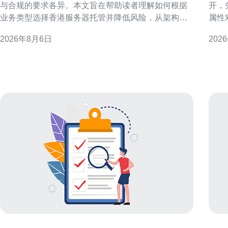
与合规的要求各异。本文旨在帮助读者理解如何根据
开，
业务类型选择香港服务器托管并降低风险，从架构、
属性
托管模式与运维管控三方面给出实用建议。 业务类型
响，
2026年8月6日
202
与需求分类概述 先把业务按特性分组：电商、金融支
什么
付、媒体流媒体、SaaS/企业应用、在线游戏与初创小
商或
型站点。不同类型对延迟、可靠性、带宽与合规有不
以本
同侧重，