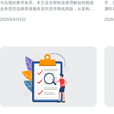
与合规的要求各异。本文旨在帮助读者理解如何根据
开，
业务类型选择香港服务器托管并降低风险，从架构、
属性
托管模式与运维管控三方面给出实用建议。 业务类型
响，
2026年8月6日
202
与需求分类概述 先把业务按特性分组：电商、金融支
什么
付、媒体流媒体、SaaS/企业应用、在线游戏与初创小
商或
型站点。不同类型对延迟、可靠性、带宽与合规有不
以本
同侧重，