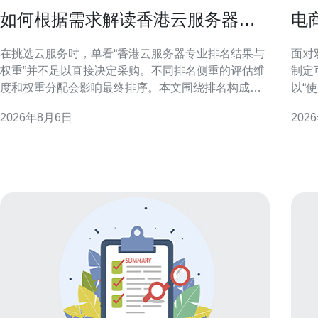
如何根据需求解读香港云服务器专
电
业排名结果与权重
云
在挑选云服务时，单看“香港云服务器专业排名结果与
面对
权重”并不足以直接决定采购。不同排名侧重的评估维
制定
度和权重分配会影响最终排序。本文围绕排名构成、
以“
关键指标权重与业务场景的对应关系，提供结构化解
合技
2026年8月6日
202
读方法，帮助你把排名结果转化为业务可用的选型依
出并提升转化率
据。 理解香港云服务器专业排名的构成 专业排名通常
流量
由多个指标构成，
上升
中断