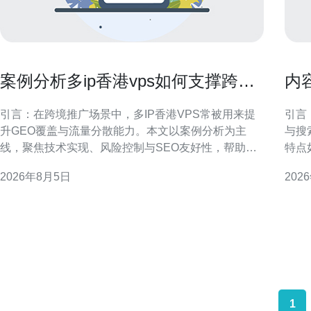
案例分析多ip香港vps如何支撑跨境
内
推广与多站点流量分散
建
引言：在跨境推广场景中，多IP香港VPS常被用来提
引言
升GEO覆盖与流量分散能力。本文以案例分析为主
与搜
线，聚焦技术实现、风险控制与SEO友好性，帮助运
特点
营团队制定可执行方案。 为什么选择多IP香港VPS支
核心
2026年8月5日
202
持跨境推广 香港VPS具备接近大陆与东南亚的网络邻
执行
近优势，有利于降低延迟并提升目标区域的访问体
内容网络。 香港站群营
验。多IP能够实现独立站点或项目之
样、
1