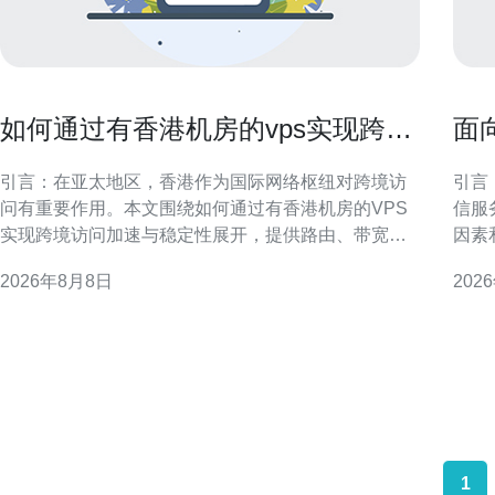
如何通过有香港机房的vps实现跨境
面
访问加速与稳定性
器
引言：在亚太地区，香港作为国际网络枢纽对跨境访
引言
问有重要作用。本文围绕如何通过有香港机房的VPS
信服
实现跨境访问加速与稳定性展开，提供路由、带宽、
因素
缓存、安全与运维方面的实用建议，帮助网站和服务
操作
2026年8月8日
202
提升访问体验与可用性。 为什么选择有香港机房的
电信
VPS 香港机房靠近中国大陆和东南亚，骨干链路丰富
字，
且国际出口延迟低。
房等
资源
1