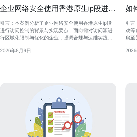
企业网络安全使用香港原生ip段进行
如
访问控制的案例
满
引言：本案例分析了企业网络安全使用香港原生ip段
引言
进行访问控制的背景与实现要点，面向需对访问源进
戏等
行区域化限制与优化的企业，强调合规与运维实践。
房至
为什么选择香港原生IP段进行访问控制 香港作为国际
和运
2026年8月9日
202
网络枢纽，原生IP段具备低延迟与稳定性优势。企业
速筛选合适机
出于性能、合规或市场定位，常将访问策略限定于香
要 
港IP范围，以提升跨境访问速度并减少误判风险。 案
优势
例背
机房