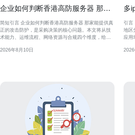
企业如何判断香港高防服务器 那家
多
能提供真正的攻击防护
灾
简短引言 企业如何判断香港高防服务器 那家能提供真
引言
正的攻击防护，是采购决策的核心问题。本文将从技
地区
术能力、运维流程、网络资源与合规四个维度，给出
应用
可执行的评估要点，帮助企业在风险与成本间取得平
者制定
2026年8月10日
202
衡。 理解香港高防服务器的基本能力 首先要明确“高
务器概述与优势 
防”并非单一指标，包含网络带宽、清洗能力、应用层
同一
防护和持续稳定性等要素。评估时应区分
分散