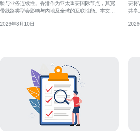
验与业务连续性。香港作为亚太重要国际节点，其宽
要将
带线路类型会影响与内地及全球的互联性能。本文说
共享
明为什么选择香港宽带线路 CN2 对跨境访问尤为重
服务
2026年8月10日
202
要，并给出评估与部署建议，适合运营商、企业和技
助部署稳
术决策者参考。 什么是香港宽带线路 CN2 概述：
用场景 香港原生IP是指实际分配于香
CN2 通常指基于优化骨干的专用互联路径，常用于提
网地
升从香港到