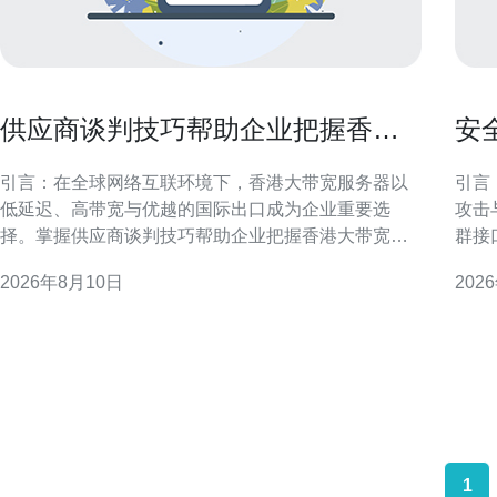
供应商谈判技巧帮助企业把握香港
安
大带宽服务器优势带来的议价空间
与
引言：在全球网络互联环境下，香港大带宽服务器以
引言
低延迟、高带宽与优越的国际出口成为企业重要选
攻击
择。掌握供应商谈判技巧帮助企业把握香港大带宽服
群接
务器优势带来的议价空间，是降低成本并提升服务质
议，
2026年8月10日
202
量的关键。 理解香港大带宽服务器的市场价值 香港作
体系。 香港站群的安全挑战与场景特征
为亚太互联网枢纽，拥有丰富的国际出口和中转节
涉及
点。香港大带宽服务器优势体现在跨境传输效率、接
敏感
入多条海缆以及良好
1