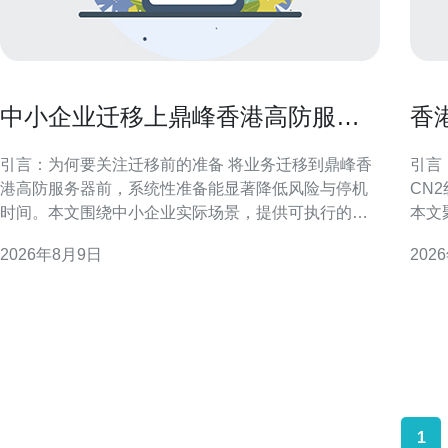
中小企业迁移上鼎峰香港高防服务
香
器的准备步骤指南
务
引言：为何要关注迁移前的准备 将业务迁移到鼎峰香
引言
港高防服务器前，系统性准备能显著降低风险与停机
CN
时间。本文围绕中小企业实际场景，提供可执行的迁
本文
移前准备步骤，帮助确保数据完整、安全与业务连续
比较
2026年8月9日
202
性。 为什么选择鼎峰香港高防服务器作为迁移目标 选
考。 市场概况与需求驱动 近年来，香港作为亚太地区
择香港高防节点通常考虑网络延迟、跨境合规与攻击
重要
防护能力。对于中小企业而言，目标是兼顾稳定性与
港的
安全性，鼎峰香
接首
1