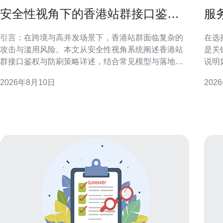
安全性视角下的香港站群接口鉴权
服
与防刷策略详述
管
引言：在跨境与高并发场景下，香港站群面临复杂的
在选
攻击与滥用风险。本文从安全性视角系统阐述香港站
是关
群接口鉴权与防刷策略详述，结合常见模型与落地建
说明
议，帮助工程与安全团队构建可扩展、可审计的防护
环境中
2026年8月10日
202
体系。 香港站群的安全挑战与场景特征 香港站群通常
务商
涉及多节点、跨机房以及境外流量，攻击面广且延迟
验，
敏感。面对分布式爬虫、刷单脚本和API滥用，必
口碑
与是