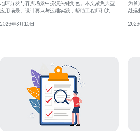
地区分发与容灾场景中扮演关键角色。本文聚焦典型
为首
应用场景、设计要点与运维实践，帮助工程师和决策
处远
者制定可用、高效且合规的部署方案。 多ip香港云服
能、
2026年8月10日
202
务器概述与优势 多ip香港云服务器通过在同一实例或
面的
同一网络下绑定多个公网地址，实现流量隔离、来源
案不仅
分散与路由灵活
企业