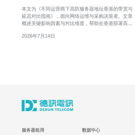
的带宽与延迟对比指南
本文为《不同运营商下高防服务器地址香港的带宽与
延迟对比指南》，面向网络运维与采购决策者。文章
概述关键影响因素与对比维度，帮助在香港部署高防
服务器时选择合适的运营商与优化策略，提高访问质
2026年7月14日
量与抗攻击能力。 为何关注香港高防服务器的带宽与
延迟 香港作为亚太网络枢纽，靠近大陆与东南亚市
场。高防服务器地址香港
服务器租用
数据中心