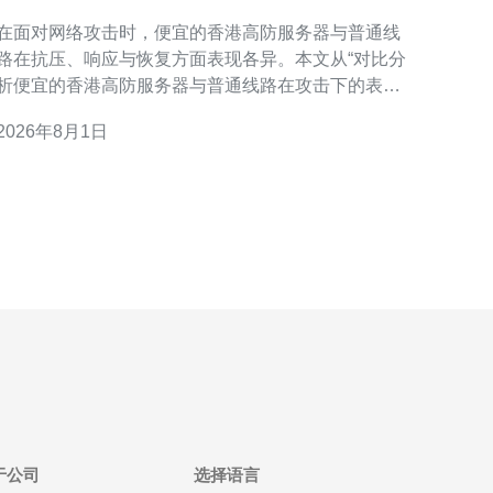
普通线路在攻击下的表现
在面对网络攻击时，便宜的香港高防服务器与普通线
路在抗压、响应与恢复方面表现各异。本文从“对比分
析便宜的香港高防服务器与普通线路在攻击下的表现”
的角度出发，围绕连通性、抗DDoS能力、带宽承载与
2026年8月1日
故障恢复四个维度进行客观分析，帮助技术决策者在
成本与可用性之间做出合理权衡。 网络连通性与延迟
连通性和延迟
于公司
选择语言