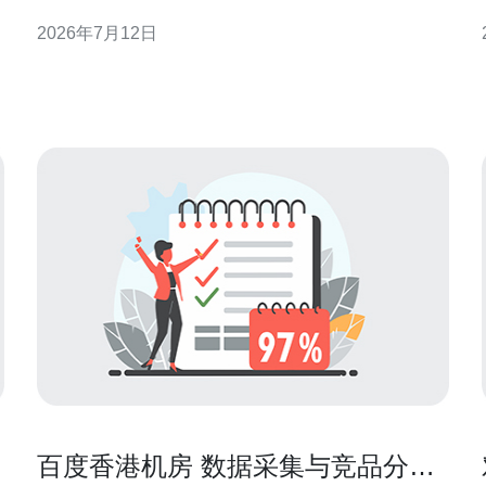
窗口协商技巧”为主题，提供可落地的评估和谈判要
2026年7月12日
点，适合IT决策者、运维工程师与采购团队参考。 为
何在香港选择合适的响应时间至关重要 香港作为亚太
核
金融与互联网枢纽，用户对延迟和可用性要求高。明
确运维支持响
百度香港机房 数据采集与竞品分析