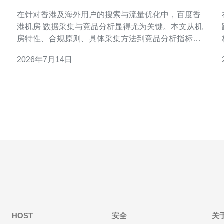
的方法与工具推荐
在针对香港及海外用户的搜索与流量优化中，百度香
港机房 数据采集与竞品分析显得尤为关键。本文从机
房特性、合规原则、具体采集方法到竞品分析指标与
工具推荐，提供一套面向实操的参考。内容兼顾SEO
2026年7月14日
与GEO优化需求，帮助技术与运营团队在香港节点环
境下科学获取与利用数据，提升可见性与竞争力。 了
解百度香港机房对数据采集的影响 百度香港机房作为
面向
HOST
安全
关