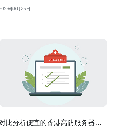
供部署与运维建议，帮助决策者在全球化场景下优化
2026年6月25日
用户体验与业务连续性。 香港主机cn2 高防服务器的
心优势 香港主机cn2 高防服务器结合CN2专线质量
与
对比分析便宜的香港高防服务器与