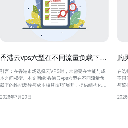
香港云vps六型在不同流量负载下的
购
性能差异与成本核算技巧
和
引言：在香港市场选择云VPS时，常需要在性能与成
在选
本之间权衡。本文围绕“香港云vps六型在不同流量负
不同
载下的性能差异与成本核算技巧”展开，提供结构化分
与监
析与可操作建议，适合运维、开发及采购人员快速参
对国
2026年7月20日
202
考与决策支持。 香港云VPS六型概述 在实际采购中，
确判
常将云VPS按资源配置和定位划分为六类（入门型、
情况。 什么是CN2网络及其优势 CN
通用型、
优化