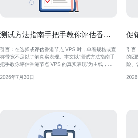
测试方法指南手把手教你评估香港
促
节点 vps的真实表现
安
引言：在选择或评估香港节点 VPS 时，单看规格或宣
引言
称带宽不足以了解真实表现。本文以“测试方法指南手
的团
把手教你评估香港节点 VPS 的真实表现”为主线，提
险、
供系统化、可重复的测试流程，帮助运维、开发与采
性的
2026年7月30日
202
购人员做出有数据支持的判断。 明确测试目标与环境
策者，
控制 开始前先定义要评估的关键指标：延迟、丢包、
风险评估 促销季购买年付实
抖动、带宽、磁盘 I/O、并发连接与应用
但同
考