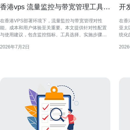
香港vps 流量监控与带宽管理工具的
开
配置和使用指南
搭
在香港VPS部署环境下，流量監控与带宽管理对性
在香
能、成本和用户体验至关重要。本文提供针对性配置
亚太
与使用建议，包含监控指标、工具选择、实施步骤与
统化
告警策略，便于本地化SEO与运维实践参考。 香港
备份
2026年7月2日
202
VPS流量监控的重要性 香港VPS往往承载跨境访问或
据库。 环境准备与前置条件 在开始前
本地业务，带宽异常会直接影响访问速度与服务稳定
统、
性。通过流量監控可以及时发现流量峰值、异常
管理
库和