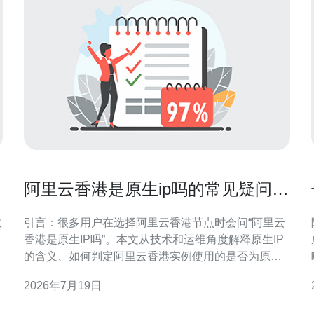
阿里云香港是原生ip吗的常见疑问与
权威解答
实
引言：很多用户在选择阿里云香港节点时会问“阿里云
香港是原生IP吗”。本文从技术和运维角度解释原生IP
的含义、如何判定阿里云香港实例使用的是否为原生
公网IP（非NAT共享IP），并给出检测方法与部署建
2026年7月19日
议，便于搜索与决策。 什么是“原生IP”及其技术含义
原生IP一般指直接分配、在公网路由表中可见、由I