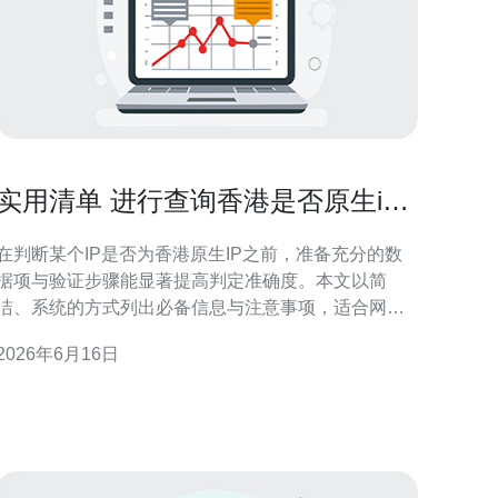
实用清单 进行查询香港是否原生ip
前需要准备的数据项说明
在判断某个IP是否为香港原生IP之前，准备充分的数
据项与验证步骤能显著提高判定准确度。本文以简
洁、系统的方式列出必备信息与注意事项，适合网络
运营、SEO与地理定位（GEO）优化工作者参考。 为
2026年6月16日
什么要在查询前准备数据项 事先准备数据项可以避免
误判与重复测试，提升效率并保证结果可追溯。香港
网络环境复杂，IP可能来自本地ISP、