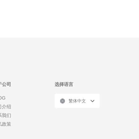
测体系。 长期监控的重要性与目标 长期监控针对香
港原生IP
于公司
选择语言
OG
繁体中文
司介绍
系我们
私政策