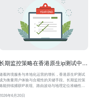
长期监控策略在香港原生ip测试中的
作用与实现方法
随着跨境服务与本地化运营的增长，香港原生IP测试
成为衡量用户体验与合规性的关键手段。长期监控策
略能持续捕获IP表现、路由波动与地理定位准确性，
从而为网络优化和风险管控提供数据支持。本文聚焦
2026年6月20日
于长期监控在香港原生IP测试中的实际作用与可落地
实现方法，帮助技术与运营团队建立稳定、可解释的