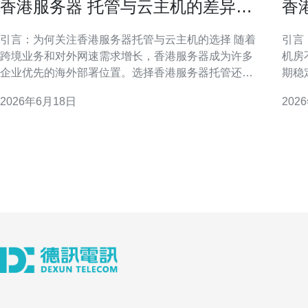
香港服务器 托管与云主机的差异对
香
比与适用场景分析
电
引言：为何关注香港服务器托管与云主机的选择 随着
引言：
跨境业务和对外网速需求增长，香港服务器成为许多
机房
企业优先的海外部署位置。选择香港服务器托管还是
期稳
云主机，直接影响访问速度、合规要求与成本结构。
勘察
2026年6月18日
202
本文将以专业视角梳理两者在架构、性能与运维上的
明勘
本质差异，并给出典型适用场景，帮助决策者基于业
营风险。 香港机房选哪家时
务特点做出更合理的选型。 定义与基本架构：托管
商时