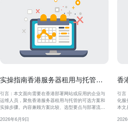
实操指南香港服务器租用与托管的
香
常见方案与部署步骤
迟
引言：本文面向需要在香港部署网站或应用的企业与
引言
运维人员，聚焦香港服务器租用与托管的可选方案和
化服
实操步骤。内容兼顾方案比较、选型要点与部署流
本文
程，便于SEO与区域性搜索优化，帮助快速落地在线
析，
2026年6月9日
202
服务。 香港服务器租用与托管概述 香港因其优越的国
益及注意事项。 
际链路和低延时访问，常被选为大中华区或亚太服务
化服