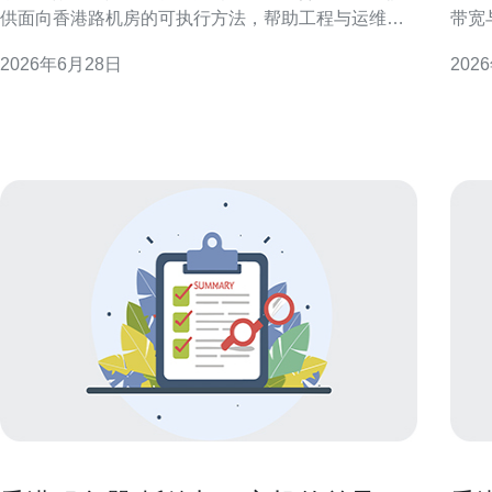
供面向香港路机房的可执行方法，帮助工程与运维团
带宽
队通过通风管道与气流管理降低短路风险，提升整体
展开
2026年6月28日
202
散热与节能表现。 理解冷通道短路及其对香港路机房
资源
的影响 冷通道短路指冷空气从冷通道直接回流到机房
本的
空调回风口，绕过设备吸热区域。在香港潮湿且空间
于在